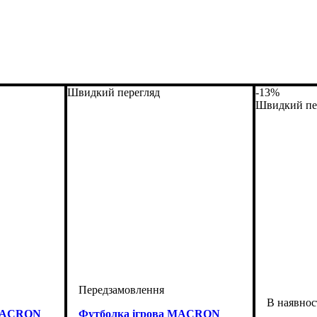
Швидкий перегляд
-13%
Швидкий пе
 MACRON
Футболка ігрова MACRON