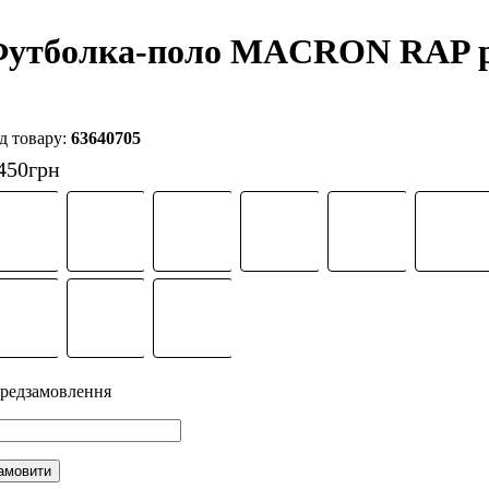
утболка-поло MACRON RAP po
63640705
450
грн
амовити