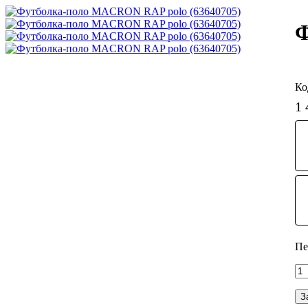
Ф
1 
З