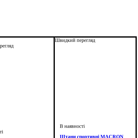
Швидкий перегляд
регляд
Штани спортивні MACRON