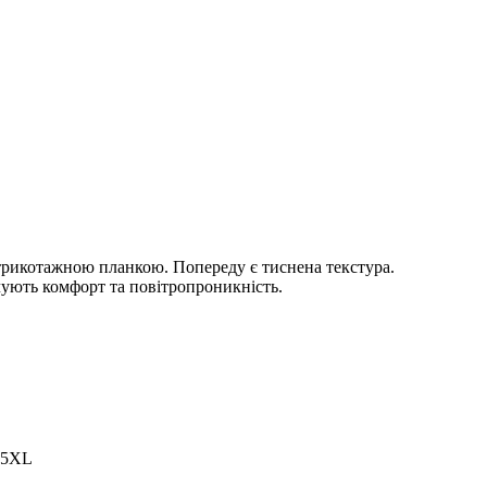
з трикотажною планкою. Попереду є тиснена текстура.
чують комфорт та повітропроникність.
, 5XL