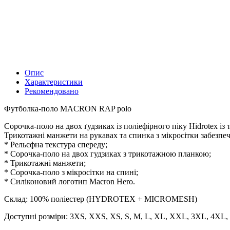
Опис
Характеристики
Рекомендовано
Футболка-поло MACRON RAP polo
Сорочка-поло на двох ґудзиках із поліефірного піку Hidrotex і
Трикотажні манжети на рукавах та спинка з мікросітки забезпе
* Рельєфна текстура спереду;
* Сорочка-поло на двох гудзиках з трикотажною планкою;
* Трикотажні манжети;
* Сорочка-поло з мікросітки на спині;
* Силіконовий логотип Macron Hero.
Склад: 100% поліестер (HYDROTEX + MICROMESH)
Доступні розміри: 3XS, XXS, XS, S, M, L, XL, XXL, 3XL, 4XL