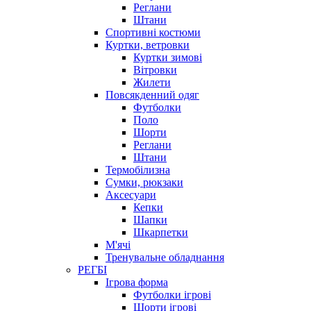
Реглани
Штани
Спортивні костюми
Куртки, ветровки
Куртки зимові
Вітровки
Жилети
Повсякденний одяг
Футболки
Поло
Шорти
Реглани
Штани
Термобілизна
Сумки, рюкзаки
Аксесуари
Кепки
Шапки
Шкарпетки
М'ячі
Тренувальне обладнання
РЕГБІ
Ігрова форма
Футболки ігрові
Шорти ігрові