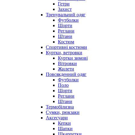
Гетри
Захист
Тренувальний одяг
Футболки
Шорти
Реглани
Штани
Костюм
Спортивні костюми
Куртки, ветровки
Куртки зимові
Вітровки
Жилети
Повсякденний одяг
Футболки
Поло
Шорти
Реглани
Штани
Термобілизна
Сумки, рюкзаки
Аксесуари
Кепки
Шапки
Шкарпетки