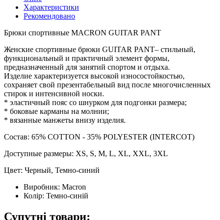
Характеристики
Рекомендовано
Брюки спортивные MACRON GUITAR PANT
Женские спортивные брюки GUITAR PANT– стильный,
функциональный и практичный элемент формы,
предназначенный для занятий спортом и отдыха.
Изделие характеризуется высокой износостойкостью,
сохраняет свой презентабельный вид после многочисленных
стирок и интенсивной носки.
* эластичный пояс со шнурком для подгонки размера;
* боковые карманы на молнии;
* вязанные манжеты внизу изделия.
Состав: 65% COTTON - 35% POLYESTER (INTERCOT)
Доступные размеры: XS, S, M, L, XL, XXL, 3XL
Цвет: Черный, Темно-синий
Виробник:
Macron
Колір:
Темно-синій
Супутні товари: