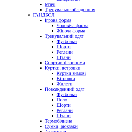
М'ячі
Тренувальне обладнання
ГАНДБОЛ
Ігрова форма
Чоловіча форма
Жіноча форма
Тренувальний одяг
Футболки
Шорти
Реглани
Штани
Спортивні костюми
Куртки, ветровки
Куртки зимові
Вітровки
Жилети
Повсякденний одяг
Футболки
Поло
Шорти
Реглани
Штани
Термобілизна
Сумки, рюкзаки
Аксесуари