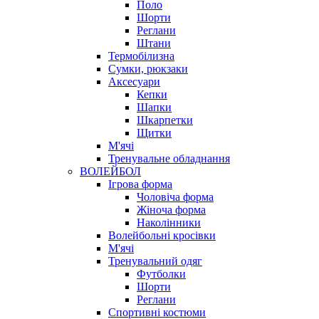
Поло
Шорти
Реглани
Штани
Термобілизна
Сумки, рюкзаки
Аксесуари
Кепки
Шапки
Шкарпетки
Щитки
М'ячі
Тренувальне обладнання
ВОЛЕЙБОЛ
Ігрова форма
Чоловіча форма
Жіноча форма
Наколінники
Волейбольні кросівки
М'ячі
Тренувальний одяг
Футболки
Шорти
Реглани
Спортивні костюми