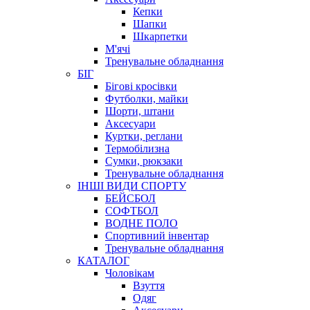
Кепки
Шапки
Шкарпетки
М'ячі
Тренувальне обладнання
БІГ
Бігові кросівки
Футболки, майки
Шорти, штани
Аксесуари
Куртки, реглани
Термобілизна
Сумки, рюкзаки
Тренувальне обладнання
ІНШІ ВИДИ СПОРТУ
БЕЙСБОЛ
СОФТБОЛ
ВОДНЕ ПОЛО
Спортивний інвентар
Тренувальне обладнання
КАТАЛОГ
Чоловікам
Взуття
Одяг