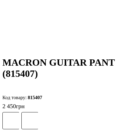
MACRON GUITAR PANT
(815407)
815407
2 450
грн