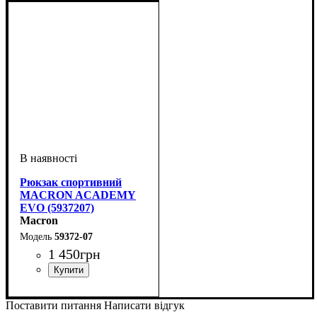
Рюкзак спортивний
MACRON ACADEMY
EVO (5937207)
Macron
59372-07
1 450
грн
Стать
Виробник
Колір
: Темно-синій
: Унісекс, Дитяче
: Macron
Поставити питання
Написати відгук