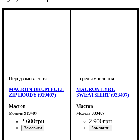
MACRON DRUM FULL
MACRON LYRE
ZIP HOODY (919407)
SWEATSHIRT (933407)
Macron
Macron
919407
933407
2 600
грн
2 900
грн
Виробник
Колір
: Темно-синій
: Macron
Виробник
Колір
: Темно-синій
: Macron