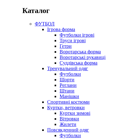
Каталог
ФУТБОЛ
Ігрова форма
Футболки ігрові
Труси ігрові
Гетри
Воротарська форма
Воротарські рукавиці
Суддівська форма
Тренувальний одяг
Футболки
Шорти
Реглани
Штани
Манішки
Спортивні костюми
Куртки, ветровки
Куртки зимові
Вітровки
Жилети
Повсякденний одяг
Футболки