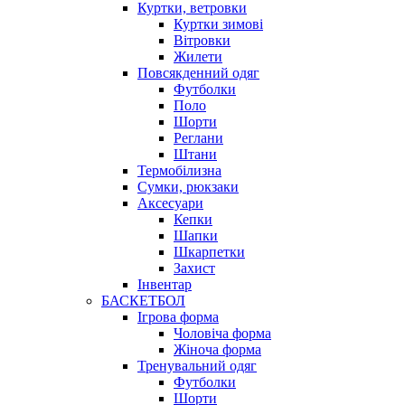
Куртки, ветровки
Куртки зимові
Вітровки
Жилети
Повсякденний одяг
Футболки
Поло
Шорти
Реглани
Штани
Термобілизна
Сумки, рюкзаки
Аксесуари
Кепки
Шапки
Шкарпетки
Захист
Інвентар
БАСКЕТБОЛ
Ігрова форма
Чоловіча форма
Жіноча форма
Тренувальний одяг
Футболки
Шорти