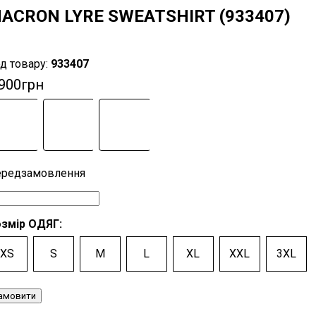
ACRON LYRE SWEATSHIRT (933407)
933407
 900
грн
змір ОДЯГ:
XS
S
M
L
XL
XXL
3XL
амовити