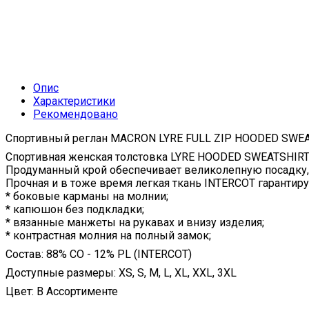
Опис
Характеристики
Рекомендовано
Спортивный реглан MACRON LYRE FULL ZIP HOODED SWE
Спортивная женская толстовка LYRE HOODED SWEATSHIRT 
Продуманный крой обеспечивает великолепную посадку
Прочная и в тоже время легкая ткань INTERCOT гарантиру
* боковые карманы на молнии;
* капюшон без подкладки;
* вязанные манжеты на рукавах и внизу изделия;
* контрастная молния на полный замок;
Состав: 88% CO - 12% PL (INTERCOT)
Доступные размеры: XS, S, M, L, XL, XXL, 3XL
Цвет: В Ассортименте