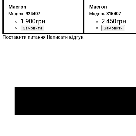
Macron
Macron
924407
815407
1 900
грн
2 450
грн
Виробник
Колір
: Темно-синій
: Macron
Виробник
Колір
: Темно-синій
: Macron
Поставити питання
Написати відгук