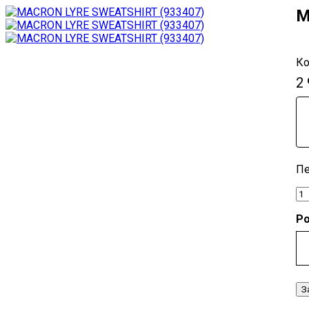
M
2
Ро
З