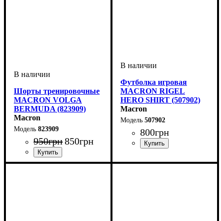
Футболка игровая
Шорты тренировочные
MACRON RIGEL
MACRON VOLGA
HERO SHIRT (507902)
BERMUDA (823909)
Macron
Macron
507902
823909
800
грн
950
грн
850
грн
Пол
Производитель
Цвет
: Детское, Унисекс,
: Красный
: Macron
Мужской
Пол
Производитель
Цвет
: Детское, Унисекс,
: Черный
: Macron
Мужской