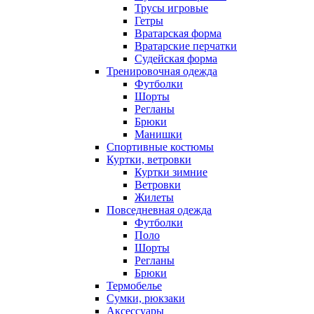
Трусы игровые
Гетры
Вратарская форма
Вратарские перчатки
Судейская форма
Тренировочная одежда
Футболки
Шорты
Регланы
Брюки
Манишки
Спортивные костюмы
Куртки, ветровки
Куртки зимние
Ветровки
Жилеты
Повседневная одежда
Футболки
Поло
Шорты
Регланы
Брюки
Термобелье
Сумки, рюкзаки
Аксессуары