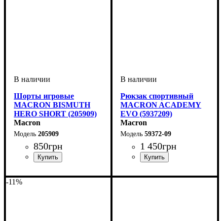
Шорты игровые
Рюкзак спортивный
MACRON BISMUTH
MACRON ACADEMY
HERO SHORT (205909)
EVO (5937209)
Macron
Macron
205909
59372-09
850
грн
1 450
грн
Пол
Производитель
Цвет
Спорт
: Мужской
: Черный
: Волейбол
: Macron
Пол
Производитель
Цвет
: Унисекс, Детское
: Черный
: Macron
-11%