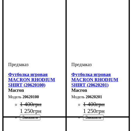
Футболка игровая
Футболка игровая
MACRON RHODIUM
MACRON RHODIUM
SHIRT (20620100)
SHIRT (20620201)
Macron
Macron
20620100
20620201
1 400
грн
1 400
грн
1 250
грн
1 250
грн
Пол
Производитель
Цвет
Спорт
: Мужской
: Белый
: Волейбол
: Macron
Пол
Производитель
Цвет
Спорт
: Мужской
: Красный
: Волейбол
: Macron