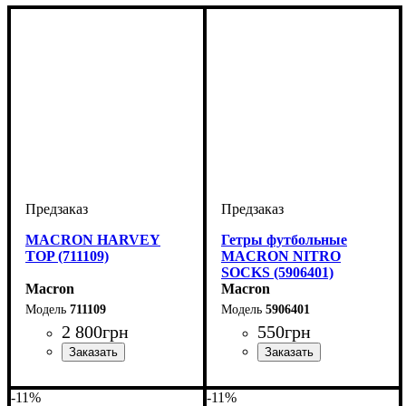
MACRON HARVEY
Гетры футбольные
TOP (711109)
MACRON NITRO
SOCKS (5906401)
Macron
Macron
711109
5906401
2 800
грн
550
грн
Производитель
Цвет
: Черный
: Macron
Пол
Производитель
Цвет
: Детское, Женский,
: Белый
: Macron
Унисекс, Мужской
-11%
-11%