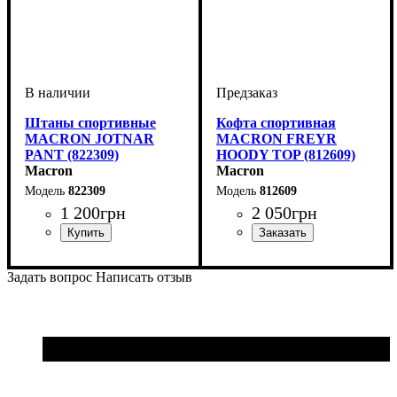
Штаны спортивные
Кофта спортивная
MACRON JOTNAR
MACRON FREYR
PANT (822309)
HOODY TOP (812609)
Macron
Macron
822309
812609
1 200
грн
2 050
грн
Пол
Производитель
Цвет
: Детское, Унисекс,
: Черный
: Macron
Производитель
Цвет
: Черный
: Macron
Мужской
Задать вопрос
Написать отзыв