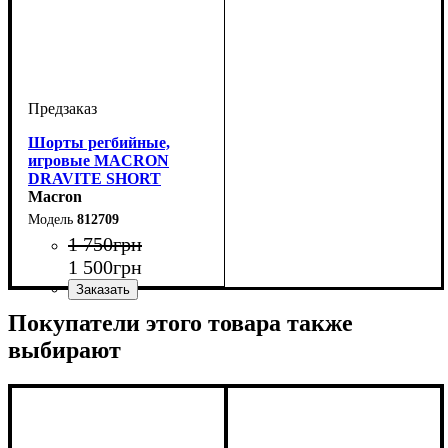
Шорты регбийные,
игровые MACRON
DRAVITE SHORT
(812709)
Macron
812709
1 750
грн
1 500
грн
Пол
Производитель
Цвет
Спорт
: Унисекс, Детское,
: Черный
: Регби
: Macron
Покупатели этого товара также
Мужской
выбирают