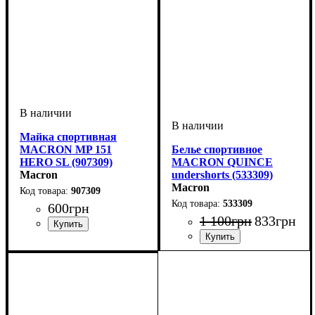
Майка спортивная
MACRON MP 151
Белье спортивное
HERO SL (907309)
MACRON QUINCE
Macron
undershorts (533309)
Macron
907309
533309
600
грн
1 100
грн
833
грн
Пол
Производитель
Цвет
: Детское, Унисекс,
: Черный
: Macron
Мужской
Пол
Производитель
Цвет
: Детское, Унисекс,
: Черный
: Macron
Мужской