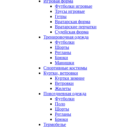
Игровая форма
Футболки игровые
Трусы игровые
Гетры
Вратарская форма
Вратарские перчатки
Судейская форма
Тренировочная одежда
Футболки
Шорты
Регланы
Брюки
Манишки
Спортивные костюмы
Куртки, ветровки
Куртки зимние
Ветровки
Жилеты
Повседневная одежда
Футболки
Поло
Шорты
Регланы
Брюки
Термобелье