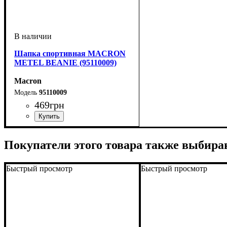
Шапка спортивная MACRON
METEL BEANIE (95110009)
Macron
95110009
469
грн
Пол
Производитель
Цвет
: Унисекс, Детское
: Черный
: Macron
Покупатели этого товара также выбира
Быстрый просмотр
Быстрый просмотр