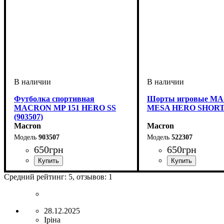
Футболка спортивная
Шорты игровые M
MACRON MP 151 HERO SS
MESA HERO SHORT 
(903507)
Macron
Macron
903507
522307
650
грн
650
грн
Пол
Производитель
Цвет
: Мужской, Детское, Унисекс
: Темно-синий
: Macron
Цвет
: Темно-синий
Средний рейтинг:
5
, отзывов:
1
28.12.2025
Іріна