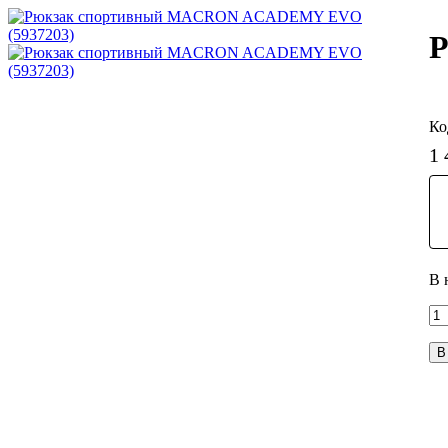
Р
1 
В