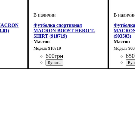
 MACRON
Футболка спортивная
Футболка
-01)
MACRON BOOST HERO T-
MACRON 
SHIRT (918719)
(903503)
Macron
Macron
918719
903
600
грн
650
on
Пол
Производитель
Цвет
: Детское, Унисекс, Мужской
: Серый
: Macron
Пол
Производ
Цвет
: Унис
: Син