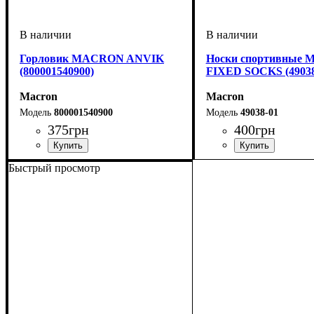
Горловик MACRON ANVIK
Носки спортивные
(800001540900)
FIXED SOCKS (49038
Macron
Macron
800001540900
49038-01
375
грн
400
грн
Пол
Производитель
Цвет
: Унисекс
: Черный
: Macron
Пол
Производитель
Цвет
: Унисекс
: Белый
: Macr
Быстрый просмотр