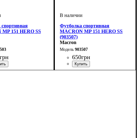
 спортивная
Футболка спортивная
MP 151 HERO SS
MACRON MP 151 HERO SS
(903507)
Macron
503
903507
грн
650
грн
итель
екс, Мужской, Детское
ий
: Macron
Пол
Производитель
Цвет
: Мужской, Детское, Унисекс
: Темно-синий
: Macron