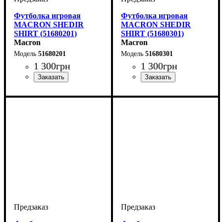
Футболка игровая
Футболка игровая
MACRON SHEDIR
MACRON SHEDIR
SHIRT (51680201)
SHIRT (51680301)
Macron
Macron
51680201
51680301
1 300
грн
1 300
грн
Пол
Производитель
Цвет
: Детское, Унисекс,
: Красный
: Macron
Пол
Производитель
Цвет
: Детское, Унисекс,
: Синий
: Macron
Мужской
Мужской