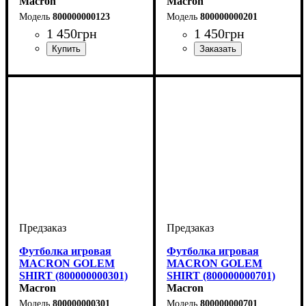
Macron
Macron
800000000123
800000000201
1 450
грн
1 450
грн
Пол
Производитель
Цвет
: Детское, Унисекс,
: Белый
: Macron
Пол
Производитель
Цвет
: Детское, Унисекс,
: Красный
: Macron
Мужской
Мужской
Футболка игровая
Футболка игровая
MACRON GOLEM
MACRON GOLEM
SHIRT (800000000301)
SHIRT (800000000701)
Macron
Macron
800000000301
800000000701