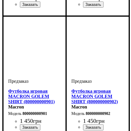
Пол
Производитель
Цвет
: Детское, Унисекс,
: Темно-синий
: Macron
Пол
Производитель
Цвет
: Детское, Унисекс,
: Черный
: Macron
Мужской
Мужской
Футболка игровая
Футболка игровая
MACRON GOLEM
MACRON GOLEM
SHIRT (800000000901)
SHIRT (800000000902)
Macron
Macron
800000000901
800000000902
1 450
грн
1 450
грн