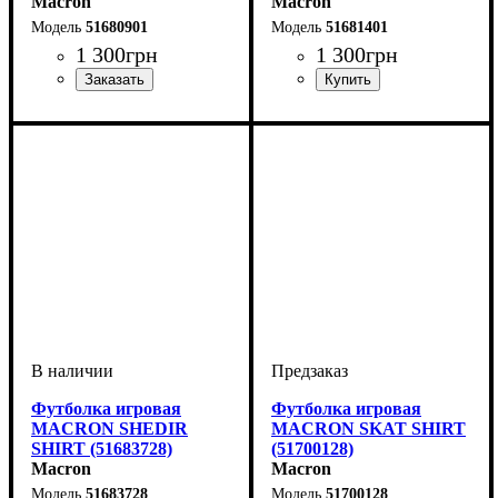
Macron
Macron
51680901
51681401
1 300
грн
1 300
грн
Пол
Производитель
Цвет
: Детское, Унисекс,
: Черный
: Macron
Пол
Производитель
Цвет
: Детское, Унисекс,
: Бордовый
: Macron
Мужской
Мужской
Футболка игровая
Футболка игровая
MACRON SHEDIR
MACRON SKAT SHIRT
SHIRT (51683728)
(51700128)
Macron
Macron
51683728
51700128