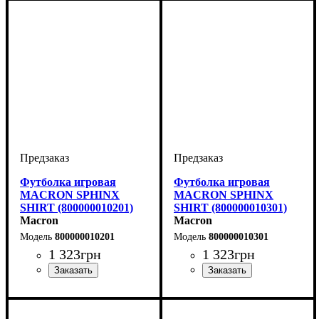
Футболка игровая
Футболка игровая
MACRON SPHINX
MACRON SPHINX
SHIRT (800000010201)
SHIRT (800000010301)
Macron
Macron
800000010201
800000010301
1 323
грн
1 323
грн
Пол
Производитель
Цвет
: Женский
: Красный
: Macron
Пол
Производитель
Цвет
: Женский
: Синий
: Macron