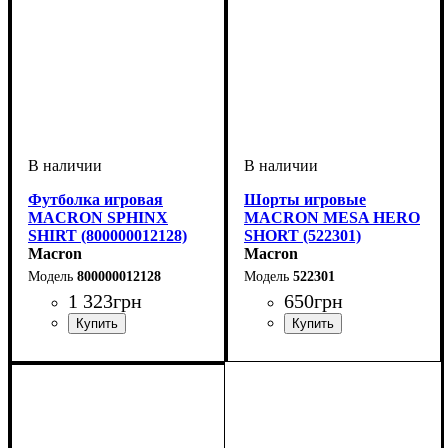
Футболка игровая
Шорты игровые
MACRON SPHINX
MACRON MESA HERO
SHIRT (800000012128)
SHORT (522301)
Macron
Macron
800000012128
522301
1 323
грн
650
грн
Пол
Производитель
Цвет
: Женский
: Оранжевый
: Macron
Цвет
: Белый