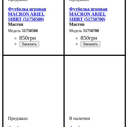
Футболка игровая
Футболка игровая
MACRON ARIEL
MACRON ARIEL
SHIRT (51750500)
SHIRT (51750700)
Macron
Macron
51750500
51750700
850
грн
850
грн
Пол
Производитель
Цвет
: Женский
: Желтый
: Macron
Пол
Производитель
Цвет
: Женский
: Темно-синий
: Macron