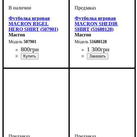
Футболка игровая
Футболка игровая
MACRON RIGEL
MACRON SHEDIR
HERO SHIRT (507901)
SHIRT (51680128)
Macron
Macron
507901
51680128
800
грн
1 300
грн
Пол
Производитель
Цвет
: Детское, Унисекс,
: Белый
: Macron
Пол
Производитель
Цвет
: Детское, Унисекс,
: Белый
: Macron
Мужской
Мужской