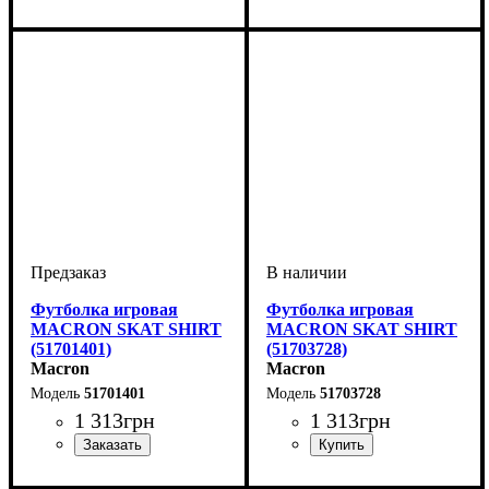
Пол
Производитель
Цвет
: Женский
: Темно-синий
: Macron
Пол
Производитель
Цвет
: Женский
: Черный
: Macron
Футболка игровая
Футболка игровая
MACRON SKAT SHIRT
MACRON SKAT SHIRT
(51701401)
(51703728)
Macron
Macron
51701401
51703728
1 313
грн
1 313
грн
Пол
Производитель
Цвет
: Женский
: Бордовый
: Macron
Пол
Производитель
Цвет
: Женский
: Голубой
: Macron