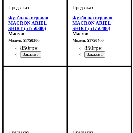
Футболка игровая
Футболка игровая
MACRON ARIEL
MACRON ARIEL
SHIRT (51750300)
SHIRT (51750400)
Macron
Macron
51750300
51750400
850
грн
850
грн
Пол
Производитель
Цвет
: Женский
: Синий
: Macron
Пол
Производитель
Цвет
: Женский
: Зеленый
: Macron