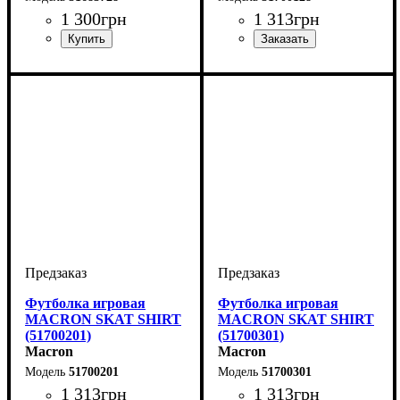
1 300
грн
1 313
грн
Пол
Производитель
Цвет
: Детское, Унисекс,
: Голубой
: Macron
Пол
Производитель
Цвет
: Женский
: Белый
: Macron
Мужской
Футболка игровая
Футболка игровая
MACRON SKAT SHIRT
MACRON SKAT SHIRT
(51700201)
(51700301)
Macron
Macron
51700201
51700301
1 313
грн
1 313
грн