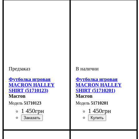
Футболка игровая
Футболка игровая
MACRON HALLEY
MACRON HALLEY
SHIRT (51710123)
SHIRT (51710201)
Macron
Macron
51710123
51710201
1 450
грн
1 450
грн
Пол
Производитель
Цвет
: Детское, Унисекс
: Белый
: Macron
Пол
Производитель
Цвет
: Детское, Унисекс
: Красный
: Macron