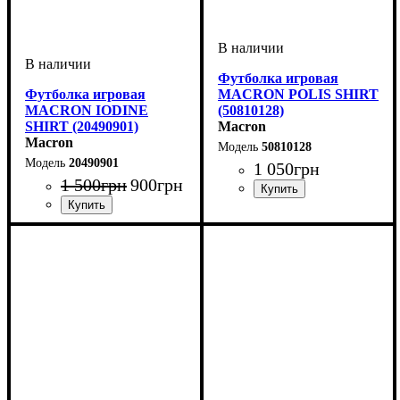
Футболка игровая
Футболка игровая
MACRON POLIS SHIRT
MACRON IODINE
(50810128)
SHIRT (20490901)
Macron
Macron
50810128
20490901
1 050
грн
1 500
грн
900
грн
Пол
Производитель
Цвет
: Детское, Мужской
: Белый
: Macron
Пол
Производитель
Цвет
Спорт
: Женский
: Черный
: Волейбол
: Macron