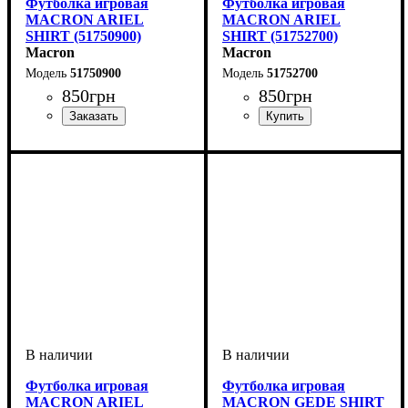
Футболка игровая
Футболка игровая
MACRON ARIEL
MACRON ARIEL
SHIRT (51750900)
SHIRT (51752700)
Macron
Macron
51750900
51752700
850
грн
850
грн
Пол
Производитель
Цвет
: Женский
: Черный
: Macron
Пол
Производитель
Цвет
: Женский
: Рожевий
: Macron
Футболка игровая
Футболка игровая
MACRON ARIEL
MACRON GEDE SHIRT