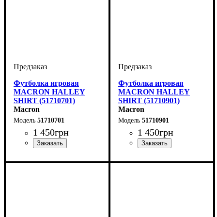
Футболка игровая
Футболка игровая
MACRON HALLEY
MACRON HALLEY
SHIRT (51710701)
SHIRT (51710901)
Macron
Macron
51710701
51710901
1 450
грн
1 450
грн
Пол
Производитель
Цвет
: Детское, Унисекс
: Темно-синий
: Macron
Пол
Производитель
Цвет
: Детское, Унисекс
: Черный
: Macron