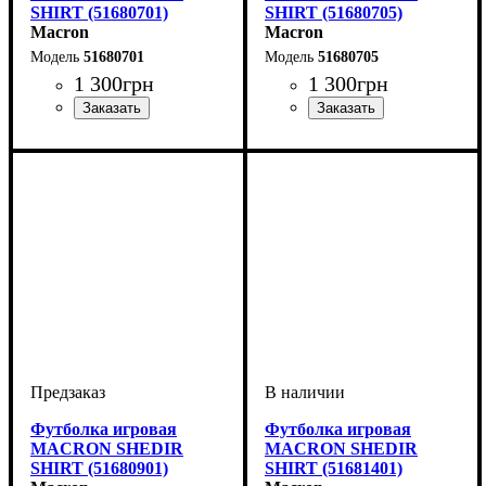
SHIRT (51680701)
SHIRT (51680705)
Macron
Macron
51680701
51680705
1 300
грн
1 300
грн
Пол
Производитель
Цвет
: Детское, Унисекс,
: Темно-синий
: Macron
Пол
Производитель
Цвет
: Детское, Унисекс,
: Темно-синий
: Macron
Мужской
Мужской
Футболка игровая
Футболка игровая
MACRON SHEDIR
MACRON SHEDIR
SHIRT (51680901)
SHIRT (51681401)