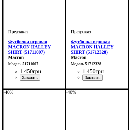
Футболка игровая
Футболка игровая
MACRON HALLEY
MACRON HALLEY
SHIRT (51711007)
SHIRT (51712328)
Macron
Macron
51711007
51712328
1 450
грн
1 450
грн
Пол
Производитель
Цвет
: Детское, Унисекс
: Голубой
: Macron
Пол
Производитель
Цвет
: Детское, Унисекс
: Серый
: Macron
-40%
-40%