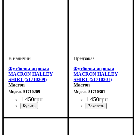
Футболка игровая
Футболка игровая
MACRON HALLEY
MACRON HALLEY
SHIRT (51710209)
SHIRT (51710301)
Macron
Macron
51710209
51710301
1 450
грн
1 450
грн
Пол
Производитель
Цвет
: Детское, Унисекс
: Красный
: Macron
Пол
Производитель
Цвет
: Детское, Унисекс
: Синий
: Macron