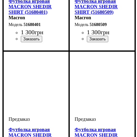
Футболка игровая
Футболка игровая
MACRON SHEDIR
MACRON SHEDIR
SHIRT (51680401)
SHIRT (51680509)
Macron
Macron
51680401
51680509
1 300
грн
1 300
грн
Пол
Производитель
Цвет
: Детское, Унисекс,
: Зеленый
: Macron
Пол
Производитель
Цвет
: Детское, Унисекс,
: Желтый
: Macron
Мужской
Мужской
Футболка игровая
Футболка игровая
MACRON SHEDIR
MACRON SHEDIR