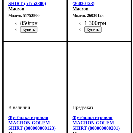
SHIRT (51752800)
(26030123)
Macron
Macron
51752800
26030123
850
грн
1 300
грн
Пол
Производитель
Цвет
: Женский
: Антрацит
: Macron
Пол
Производитель
Цвет
: Мужской, Детское
: Белый
: Macron
Футболка игровая
Футболка игровая
MACRON GOLEM
MACRON GOLEM
SHIRT (800000000123)
SHIRT (800000000201)