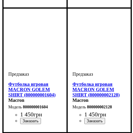
Пол
Производитель
Цвет
: Детское, Унисекс,
: Черный
: Macron
Пол
Производитель
Цвет
: Детское, Унисекс,
: Черный
: Macron
Мужской
Мужской
Футболка игровая
Футболка игровая
MACRON GOLEM
MACRON GOLEM
SHIRT (800000001604)
SHIRT (800000002128)
Macron
Macron
800000001604
800000002128
1 450
грн
1 450
грн
Пол
Производитель
Цвет
: Детское, Унисекс,
: Зеленый
: Macron
Пол
Производитель
Цвет
: Детское, Унисекс,
: Оранжевый
: Macron
Мужской
Мужской