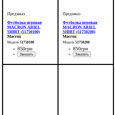
Футболка игровая
Футболка игровая
MACRON ARIEL
MACRON ARIEL
SHIRT (51750100)
SHIRT (51750200)
Macron
Macron
51750100
51750200
850
грн
850
грн
Пол
Производитель
Цвет
: Женский
: Белый
: Macron
Пол
Производитель
Цвет
: Женский
: Красный
: Macron