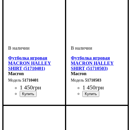
Футболка игровая
Футболка игровая
MACRON HALLEY
MACRON HALLEY
SHIRT (51710401)
SHIRT (51710503)
Macron
Macron
51710401
51710503
1 450
грн
1 450
грн
Пол
Производитель
Цвет
: Детское, Унисекс
: Зеленый
: Macron
Пол
Производитель
Цвет
: Детское, Унисекс
: Желтый
: Macron