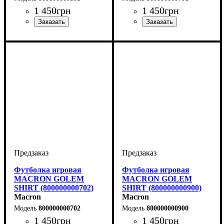
1 450
грн
1 450
грн
Пол
Производитель
Цвет
: Детское, Унисекс,
: Синий
: Macron
Пол
Производитель
Цвет
: Детское, Унисекс,
: Темно-синий
: Macron
Мужской
Мужской
Футболка игровая
Футболка игровая
MACRON GOLEM
MACRON GOLEM
SHIRT (800000000702)
SHIRT (800000000900)
Macron
Macron
800000000702
800000000900
1 450
грн
1 450
грн