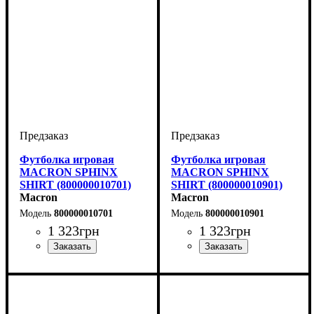
Футболка игровая
Футболка игровая
MACRON SPHINX
MACRON SPHINX
SHIRT (800000010701)
SHIRT (800000010901)
Macron
Macron
800000010701
800000010901
1 323
грн
1 323
грн
Пол
Производитель
Цвет
: Женский
: Темно-синий
: Macron
Пол
Производитель
Цвет
: Женский
: Черный
: Macron