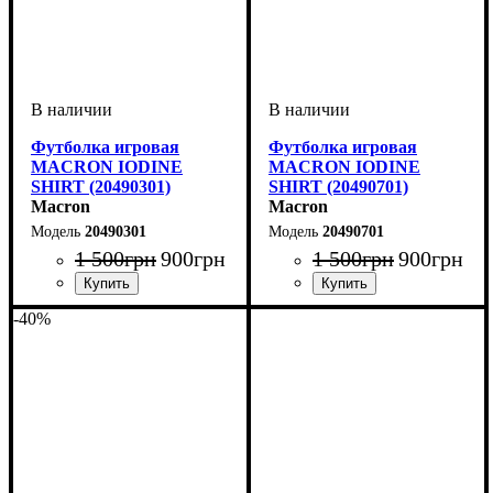
Футболка игровая
Футболка игровая
MACRON IODINE
MACRON IODINE
SHIRT (20490301)
SHIRT (20490701)
Macron
Macron
20490301
20490701
1 500
грн
900
грн
1 500
грн
900
грн
Пол
Производитель
Цвет
Спорт
: Женский
: Синий
: Волейбол
: Macron
Пол
Производитель
Цвет
Спорт
: Женский
: Синий
: Волейбол
: Macron
-40%