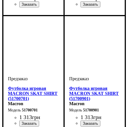
Пол
Производитель
Цвет
: Женский
: Красный
: Macron
Пол
Производитель
Цвет
: Женский
: Синий
: Macron
Футболка игровая
Футболка игровая
MACRON SKAT SHIRT
MACRON SKAT SHIRT
(51700701)
(51700901)
Macron
Macron
51700701
51700901
1 313
грн
1 313
грн