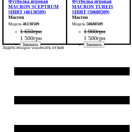
Футболка игровая
Футболка игровая
MACRON SCEPTRUM
MACRON TUREIS
SHIRT (46130509)
SHIRT (50680509)
Macron
Macron
46130509
50680509
1 650
грн
1 900
грн
1 500
грн
1 500
грн
Задать вопрос
Написать отзыв
Пол
Производитель
Цвет
: Унисекс
: Желтый
: Macron
Цвет
: Желтый