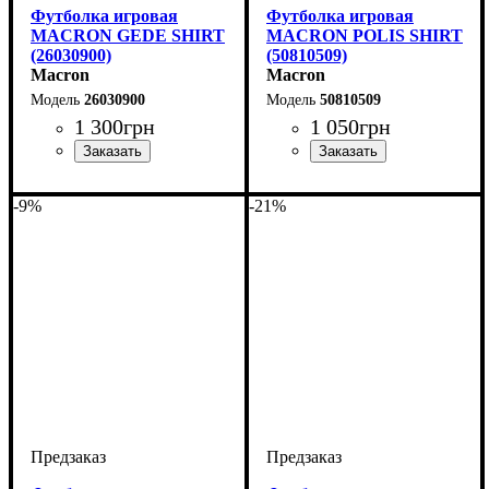
Футболка игровая
Футболка игровая
MACRON GEDE SHIRT
MACRON POLIS SHIRT
(26030900)
(50810509)
Macron
Macron
26030900
50810509
1 300
грн
1 050
грн
Пол
Производитель
Цвет
: Мужской, Детское
: Черный
: Macron
Пол
Производитель
Цвет
: Детское, Мужской
: Желтый
: Macron
-9%
-21%