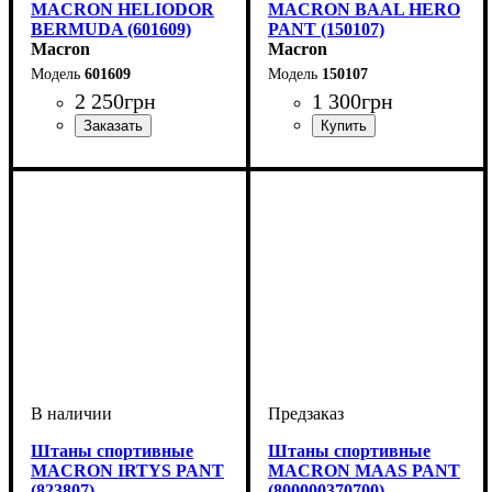
MACRON HELIODOR
MACRON BAAL HERO
BERMUDA (601609)
PANT (150107)
Macron
Macron
601609
150107
2 250
грн
1 300
грн
Цвет
: Черный
Пол
Производитель
Цвет
: Унисекс
: Темно-синий
: Macron
Штаны спортивные
Штаны спортивные
MACRON IRTYS PANT
MACRON MAAS PANT
(823807)
(800000370700)