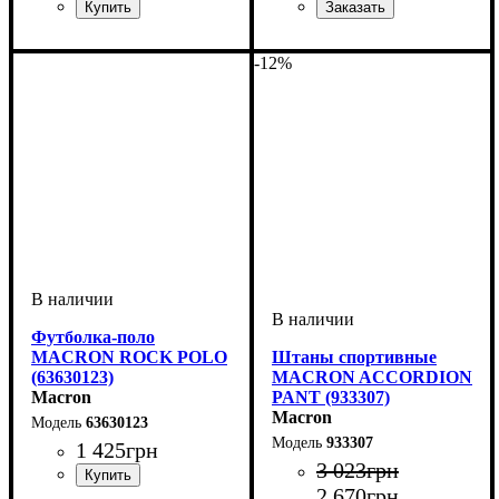
Пол
Производитель
Цвет
: Детское, Унисекс,
: Серый
: Macron
Пол
Производитель
Цвет
: Детское, Унисекс,
: Темно-синий
: Macron
Мужской
Мужской
-12%
Футболка-поло
MACRON ROCK POLO
Штаны спортивные
(63630123)
MACRON ACCORDION
Macron
PANT (933307)
Macron
63630123
933307
1 425
грн
3 023
грн
2 670
грн
Пол
Производитель
Цвет
: Детское, Унисекс
: Белый
: Macron