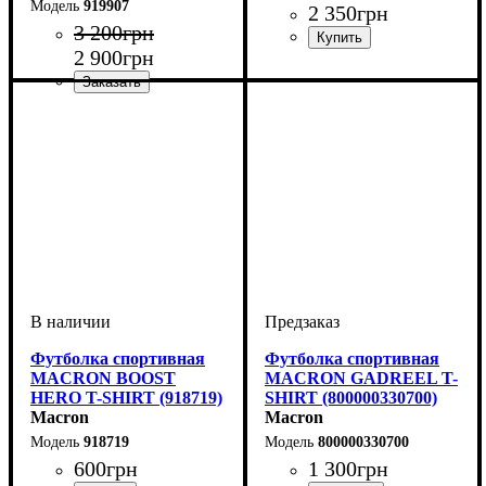
919907
2 350
грн
3 200
грн
2 900
грн
Пол
Производитель
Цвет
: Унисекс
: Темно-синий
: Macron
Производитель
Цвет
: Темно-синий
: Macron
Футболка спортивная
Футболка спортивная
MACRON BOOST
MACRON GADREEL T-
HERO T-SHIRT (918719)
SHIRT (800000330700)
Macron
Macron
918719
800000330700
600
грн
1 300
грн