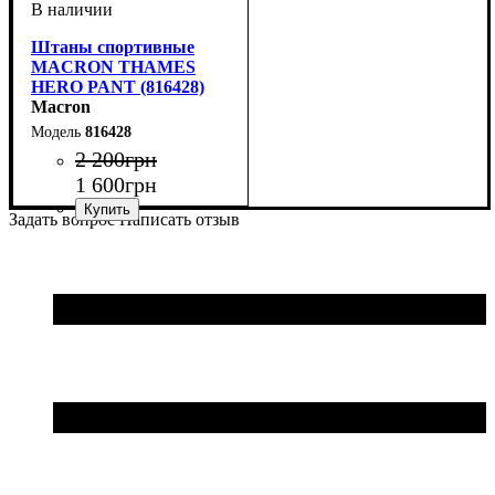
Штаны спортивные
MACRON THAMES
HERO PANT (816428)
Macron
816428
2 200
грн
1 600
грн
Задать вопрос
Написать отзыв
Пол
Производитель
Цвет
: Детское, Унисекс
: Антрацит
: Macron