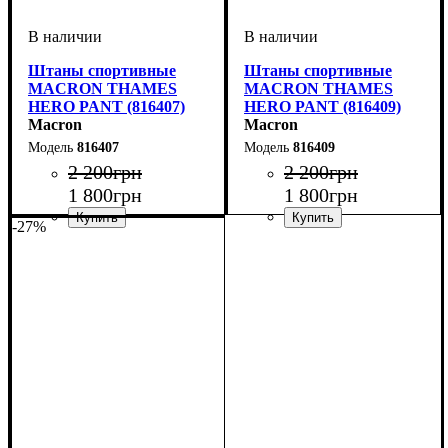
Штаны спортивные
Штаны спортивные
MACRON THAMES
MACRON THAMES
HERO PANT (816407)
HERO PANT (816409)
Macron
Macron
816407
816409
2 200
грн
2 200
грн
1 800
грн
1 800
грн
-27%
Пол
Производитель
Цвет
: Детское, Унисекс
: Темно-синий
: Macron
Пол
Производитель
Цвет
: Детское, Унисекс
: Черный
: Macron