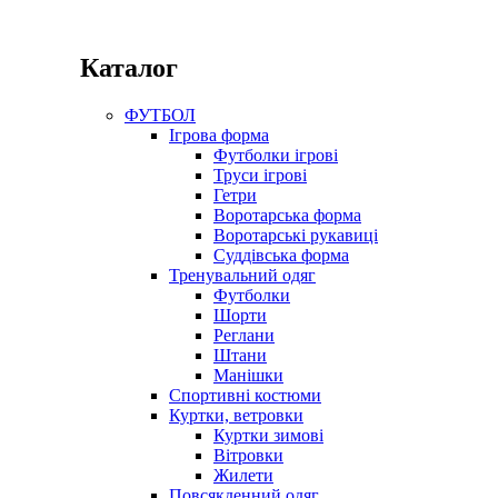
Каталог
ФУТБОЛ
Ігрова форма
Футболки ігрові
Труси ігрові
Гетри
Воротарська форма
Воротарські рукавиці
Суддівська форма
Тренувальний одяг
Футболки
Шорти
Реглани
Штани
Манішки
Спортивні костюми
Куртки, ветровки
Куртки зимові
Вітровки
Жилети
Повсякденний одяг