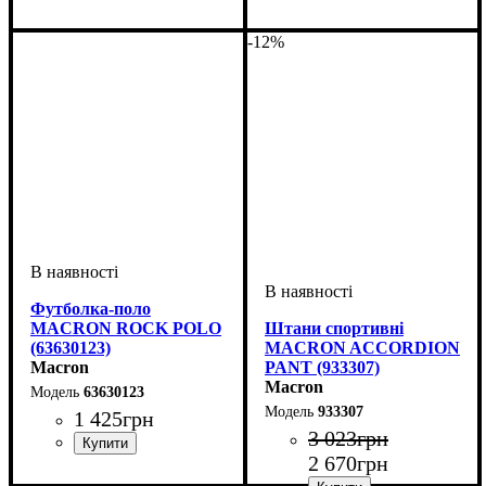
Стать
Виробник
Колір
: Сірий
: Дитяче, Унісекс,
: Macron
Стать
Виробник
Колір
: Темно-синій
: Дитяче, Унісекс,
: Macron
Чоловічий
Чоловічий
-12%
Футболка-поло
MACRON ROCK POLO
Штани спортивні
(63630123)
MACRON ACCORDION
Macron
PANT (933307)
Macron
63630123
933307
1 425
грн
3 023
грн
2 670
грн
Стать
Виробник
Колір
: Білий
: Дитяче, Унісекс
: Macron