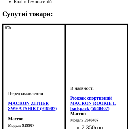
Колір:
Темно-синій
Супутні товари:
-9%
Рюкзак спортивний
MACRON ZITHER
MACRON ROOKIE L
SWEATSHIRT (919907)
backpack (5940407)
Macron
Macron
5940407
919907
2 350
грн