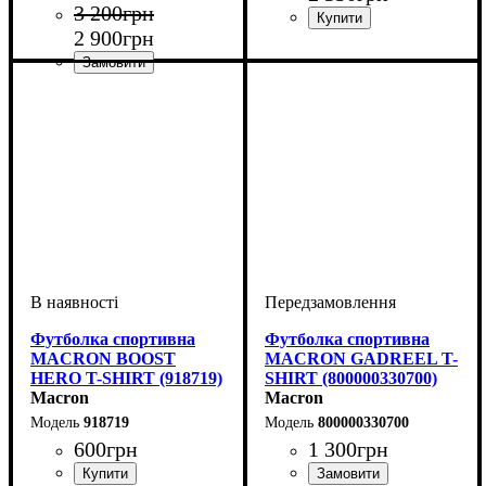
3 200
грн
2 900
грн
Стать
Виробник
Колір
: Темно-синій
: Унісекс
: Macron
Виробник
Колір
: Темно-синій
: Macron
Футболка спортивна
Футболка спортивна
MACRON BOOST
MACRON GADREEL T-
HERO T-SHIRT (918719)
SHIRT (800000330700)
Macron
Macron
918719
800000330700
600
грн
1 300
грн