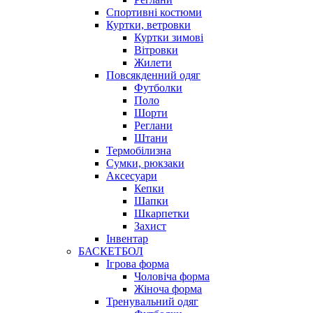
Спортивні костюми
Куртки, ветровки
Куртки зимові
Вітровки
Жилети
Повсякденний одяг
Футболки
Поло
Шорти
Реглани
Штани
Термобілизна
Сумки, рюкзаки
Аксесуари
Кепки
Шапки
Шкарпетки
Захист
Інвентар
БАСКЕТБОЛ
Ігрова форма
Чоловіча форма
Жіноча форма
Тренувальний одяг