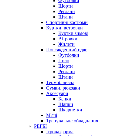
Футболки
Шорти
Реглани
Штани
Спортивні костюми
Куртки, ветровки
Куртки зимові
Вітровки
Жилети
Повсякденний одяг
Футболки
Поло
Шорти
Реглани
Штани
Термобілизна
Сумки, рюкзаки
Аксесуари
Кепки
Шапки
Шкарпетки
М'ячі
Тренувальне обладнання
РЕГБІ
Ігрова форма