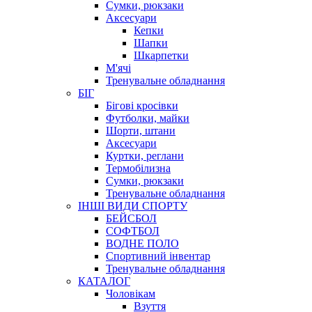
Сумки, рюкзаки
Аксесуари
Кепки
Шапки
Шкарпетки
М'ячі
Тренувальне обладнання
БІГ
Бігові кросівки
Футболки, майки
Шорти, штани
Аксесуари
Куртки, реглани
Термобілизна
Сумки, рюкзаки
Тренувальне обладнання
ІНШІ ВИДИ СПОРТУ
БЕЙСБОЛ
СОФТБОЛ
ВОДНЕ ПОЛО
Спортивний інвентар
Тренувальне обладнання
КАТАЛОГ
Чоловікам
Взуття