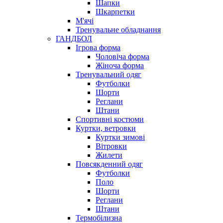
Шапки
Шкарпетки
М'ячі
Тренувальне обладнання
ГАНДБОЛ
Ігрова форма
Чоловіча форма
Жіноча форма
Тренувальний одяг
Футболки
Шорти
Реглани
Штани
Спортивні костюми
Куртки, ветровки
Куртки зимові
Вітровки
Жилети
Повсякденний одяг
Футболки
Поло
Шорти
Реглани
Штани
Термобілизна