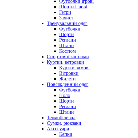
Футболки ігрові
Шорти ігрові
Гетри
Захист
Тренувальний одяг
Футболки
Шорти
Реглани
Штани
Костюм
Спортивні костюми
Куртки, ветровки
Куртки зимові
Вітровки
Жилети
Повсякденний одяг
Футболки
Поло
Шорти
Реглани
Штани
Термобілизна
Сумки, рюкзаки
Аксесуари
Кепки