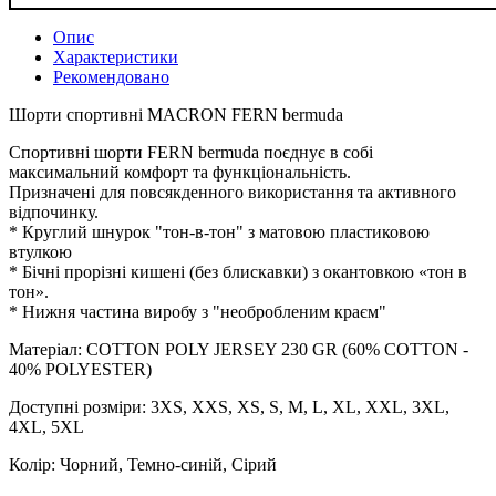
Опис
Характеристики
Рекомендовано
Шорти спортивні MACRON FERN bermuda
Спортивні шорти FERN bermuda поєднує в собі
максимальний комфорт та функціональність.
Призначені для повсякденного використання та активного
відпочинку.
* Круглий шнурок "тон-в-тон" з матовою пластиковою
втулкою
* Бічні прорізні кишені (без блискавки) з окантовкою «тон в
тон».
* Нижня частина виробу з "необробленим краєм"
Матеріал: COTTON POLY JERSEY 230 GR (60% COTTON -
40% POLYESTER)
Доступні розміри: 3XS, XXS, XS, S, M, L, XL, XXL, 3XL,
4XL, 5XL
Колір: Чорний, Темно-синій, Сірий