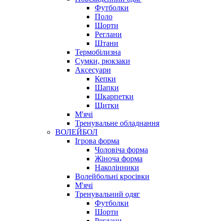
Футболки
Поло
Шорти
Реглани
Штани
Термобілизна
Сумки, рюкзаки
Аксесуари
Кепки
Шапки
Шкарпетки
Щитки
М'ячі
Тренувальне обладнання
ВОЛЕЙБОЛ
Ігрова форма
Чоловіча форма
Жіноча форма
Наколінники
Волейбольні кросівки
М'ячі
Тренувальний одяг
Футболки
Шорти
Реглани