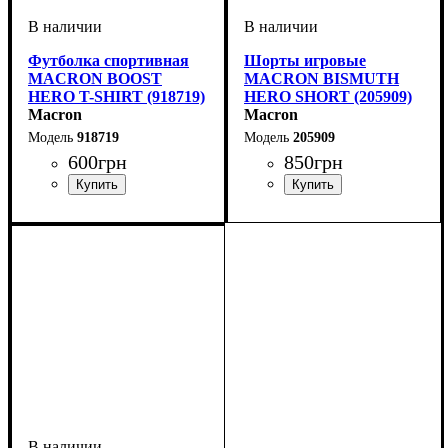
Футболка спортивная
Шорты игровые
MACRON BOOST
MACRON BISMUTH
HERO T-SHIRT (918719)
HERO SHORT (205909)
Macron
Macron
918719
205909
600
грн
850
грн
Пол
Производитель
Цвет
: Детское, Унисекс,
: Серый
: Macron
Пол
Производитель
Цвет
Спорт
: Мужской
: Черный
: Волейбол
: Macron
Мужской