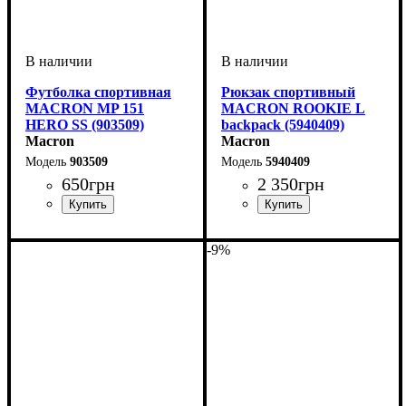
Футболка спортивная
Рюкзак спортивный
MACRON MP 151
MACRON ROOKIE L
HERO SS (903509)
backpack (5940409)
Macron
Macron
903509
5940409
650
грн
2 350
грн
Пол
Производитель
Цвет
: Мужской, Детское,
: Черный
: Macron
Пол
Производитель
Цвет
: Унисекс
: Черный
: Macron
Унисекс
-9%