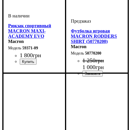
Рюкзак спортивный
MACRON MAXI-
Футболка игровая
ACADEMY EVO
MACRON RODDERS
(5937109)
Macron
SHIRT (50770200)
Macron
59371-09
50770200
1 800
грн
1 250
грн
1 000
грн
Пол
Производитель
Цвет
: Унисекс
: Черный
: Macron
Цвет
: Красный