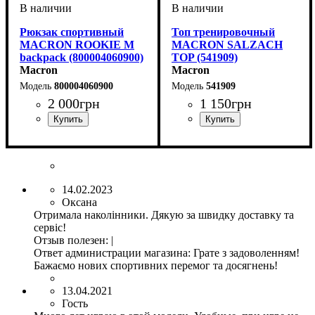
Рюкзак спортивный
Топ тренировочный
MACRON ROOKIE M
MACRON SALZACH
backpack (800004060900)
TOP (541909)
Macron
Macron
800004060900
541909
2 000
грн
1 150
грн
Пол
Производитель
Цвет
: Унисекс
: Черный
: Macron
Пол
Производитель
Цвет
: Детское, Унисекс
: Черный
: Macron
14.02.2023
Оксана
Отримала наколінники. Дякую за швидку доставку та
сервіс!
Отзыв полезен
:
|
Ответ администрации магазина:
Грате з задоволенням!
Бажаємо нових спортивних перемог та досягнень!
13.04.2021
Гость