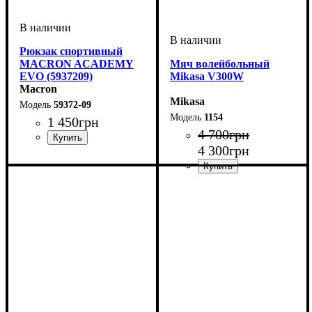
Рюкзак спортивный
MACRON ACADEMY
Мяч волейбольный
EVO (5937209)
Mikasa V300W
Macron
Mikasa
59372-09
1154
1 450
грн
4 700
грн
4 300
грн
Пол
Производитель
Цвет
: Унисекс, Детское
: Черный
: Macron
Пол
Производитель
Цвет
Спорт
Тип
: Унисекс
: Классический
: Желтый
: Волейбол
: Mikasa