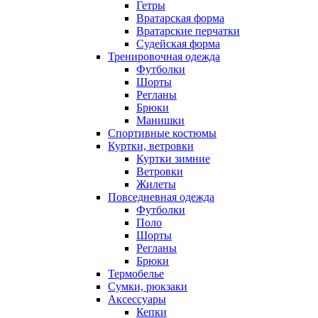
Гетры
Вратарская форма
Вратарские перчатки
Судейская форма
Тренировочная одежда
Футболки
Шорты
Регланы
Брюки
Манишки
Спортивные костюмы
Куртки, ветровки
Куртки зимние
Ветровки
Жилеты
Повседневная одежда
Футболки
Поло
Шорты
Регланы
Брюки
Термобелье
Сумки, рюкзаки
Аксессуары
Кепки