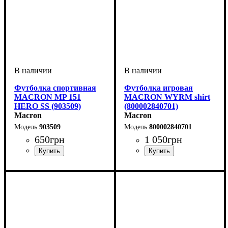
Футболка спортивная
Футболка игровая
MACRON MP 151
MACRON WYRM shirt
HERO SS (903509)
(800002840701)
Macron
Macron
903509
800002840701
650
грн
1 050
грн
Пол
Производитель
Цвет
: Мужской, Детское,
: Черный
: Macron
Пол
Производитель
Цвет
: Мужской, Детское
: Темно-синий
: Macron
Унисекс