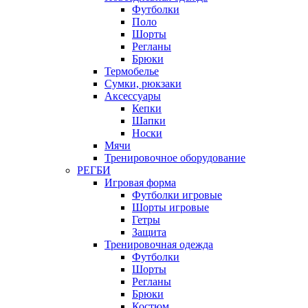
Футболки
Поло
Шорты
Регланы
Брюки
Термобелье
Сумки, рюкзаки
Аксессуары
Кепки
Шапки
Носки
Мячи
Тренировочное оборудование
РЕГБИ
Игровая форма
Футболки игровые
Шорты игровые
Гетры
Защита
Тренировочная одежда
Футболки
Шорты
Регланы
Брюки
Костюм