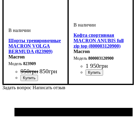
Кофта спортивная
Шорты тренировочные
MACRON ANUBIS full
MACRON VOLGA
zip top (800003120900)
BERMUDA (823909)
Macron
Macron
800003120900
823909
1 950
грн
950
грн
850
грн
Пол
Производитель
Цвет
: Мужской, Детское,
: Черный
: Macron
Унисекс
Пол
Производитель
Цвет
: Детское, Унисекс,
: Черный
: Macron
Задать вопрос
Написать отзыв
Мужской