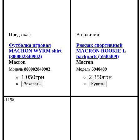
Футболка игровая
Рюкзак спортивный
MACRON WYRM shirt
MACRON ROOKIE L
(800002840902)
backpack (5940409)
Macron
Macron
800002840902
5940409
1 050
грн
2 350
грн
Пол
Производитель
Цвет
: Мужской, Детское
: Черный
: Macron
Пол
Производитель
Цвет
: Унисекс
: Черный
: Macron
-11%