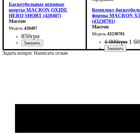
Баскетбольные игровые
шорты MACRON OXIDE
Комплект баскетбол
HERO SHORT (420407)
формы MACRON X5
Macron
(43230701)
Macron
420407
43230701
850
грн
1 900
грн
1 60
Пол
Производитель
Цвет
Спорт
: Детское, Унисекс, Мужской
: Темно-синий
: Баскетбол
: Macron
Задать вопрос
Написать отзыв
Производитель
Цвет
: Темно-синий
: Macr