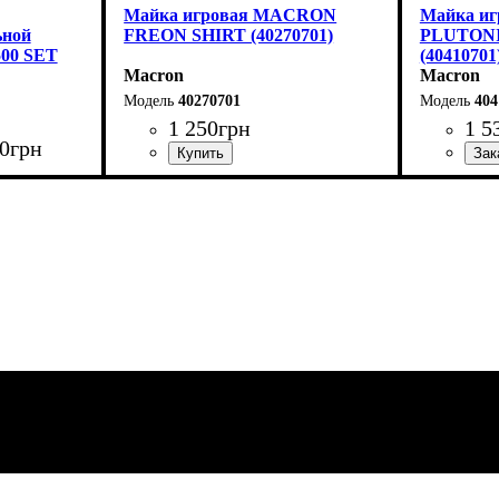
Майка игровая MACRON
Майка и
ьной
FREON SHIRT (40270701)
PLUTON
00 SET
(40410701
Macron
Macron
40270701
404
1 250
грн
1 5
0
грн
Пол
Производитель
Цвет
Спорт
: Детское, Мужской
: Темно-синий
: Баскетбол
: Macron
Производ
Цвет
: Тем
on