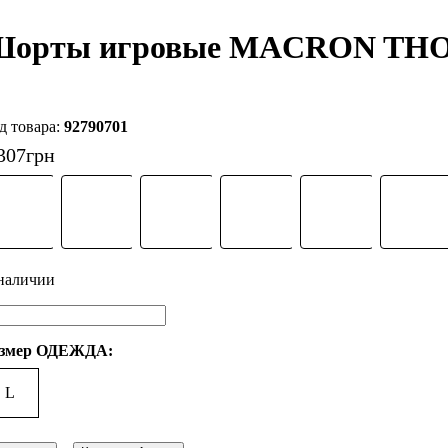
орты игровые MACRON THOR
92790701
307
грн
змер ОДЕЖДА:
L