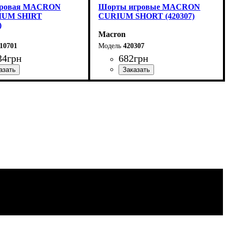
гровая MACRON
Шорты игровые MACRON
IUM SHIRT
CURIUM SHORT (420307)
)
Macron
10701
420307
34
грн
682
грн
итель
но-синий
: Macron
Цвет
: Темно-синий