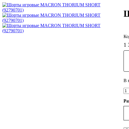
Ш
1 
Ра