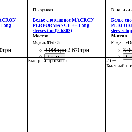
MACRON
Белье спортивное MACRON
Белье с
Long-
PERFORMANCE ++ Long-
PERFORM
sleeves top (916803)
sleeves to
Macron
Macron
916803
916
0
грн
3 000
грн
2 670
грн
3 0
Быстрый просмотр
-10%
on
Производитель
Цвет
: Синий
: Macron
Производ
Цвет
: Тем
Быстрый пр