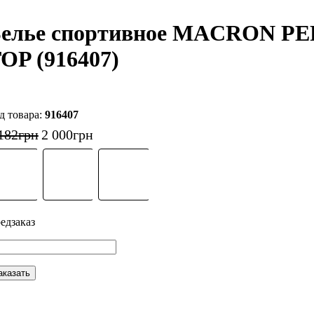
Белье спортивное MACRON
OP (916407)
916407
182
грн
2 000
грн
аказать