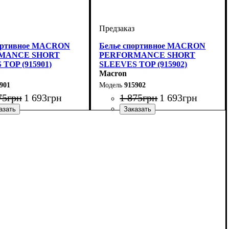
портивное MACRON
Белье спортивное MACRON
MANCE SHORT
PERFORMANCE SHORT
TOP (915901)
SLEEVES TOP (915902)
Macron
901
915902
75
грн
1 693
грн
1 875
грн
1 693
грн
итель
ый
: Macron
Производитель
Цвет
: Красный
: Macron