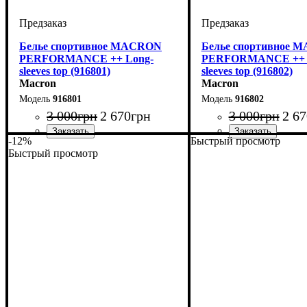
Белье спортивное MACRON
Белье спортивное 
PERFORMANCE ++ Long-
PERFORMANCE ++ 
sleeves top (916801)
sleeves top (916802)
Macron
Macron
916801
916802
3 000
грн
2 670
грн
3 000
грн
2 67
-12%
Быстрый просмотр
Производитель
Цвет
: Белый
: Macron
Производитель
Цвет
: Красный
: Macr
Быстрый просмотр