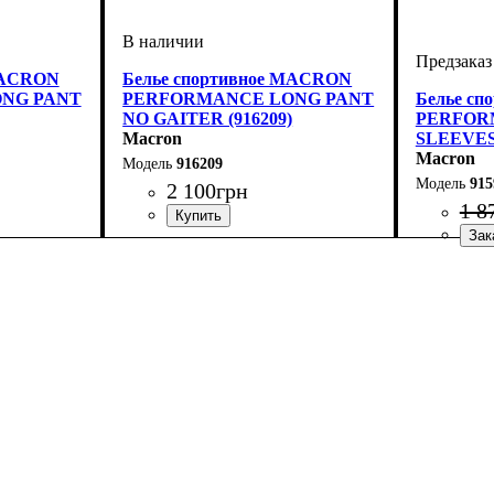
MACRON
Белье спортивное MACRON
NG PANT
PERFORMANCE LONG PANT
Белье с
NO GAITER (916209)
PERFOR
Macron
SLEEVES 
Macron
916209
915
2 100
грн
1 8
on
Производитель
Цвет
: Черный
: Macron
Производ
Цвет
: Бел