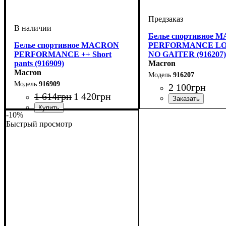
Белье спортивное 
Белье спортивное MACRON
PERFORMANCE LO
PERFORMANCE ++ Short
NO GAITER (916207)
pants (916909)
Macron
Macron
916207
916909
2 100
грн
1 614
грн
1 420
грн
Производитель
Цвет
: Темно-синий
: Macr
-10%
Производитель
Цвет
: Черный
: Macron
Быстрый просмотр