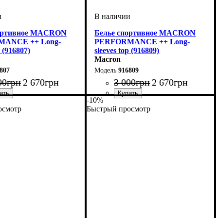
портивное MACRON
Белье спортивное MACRON
ANCE ++ Long-
PERFORMANCE ++ Long-
p (916807)
sleeves top (916809)
Macron
807
916809
00
грн
2 670
грн
3 000
грн
2 670
грн
-10%
итель
но-синий
: Macron
Производитель
Цвет
: Черный
: Macron
осмотр
Быстрый просмотр