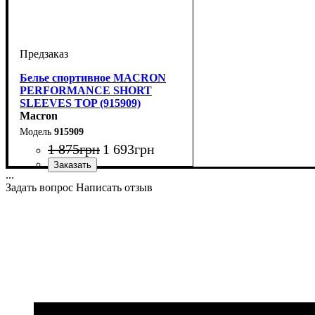
Белье спортивное MACRON
PERFORMANCE SHORT
SLEEVES TOP (915909)
Macron
915909
1 875
грн
1 693
грн
...
Производитель
Цвет
: Черный
: Macron
Задать вопрос
Написать отзыв