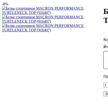
-8%
T
2 
З