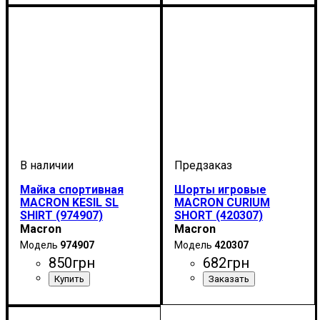
Майка спортивная
Шорты игровые
MACRON KESIL SL
MACRON CURIUM
SHIRT (974907)
SHORT (420307)
Macron
Macron
974907
420307
850
грн
682
грн
Пол
Производитель
Цвет
: Детское, Унисекс,
: Темно-синий
: Macron
Цвет
: Темно-синий
Мужской