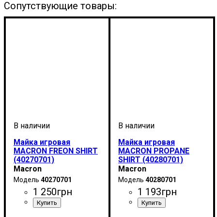
Сопутствующие товары:
Майка игровая
Майка игровая
MACRON FREON SHIRT
MACRON PROPANE
(40270701)
SHIRT (40280701)
Macron
Macron
40270701
40280701
1 250
грн
1 193
грн
Пол
Производитель
Цвет
Спорт
: Детское, Мужской
: Темно-синий
: Баскетбол
: Macron
Пол
Производитель
Цвет
Спорт
: Детское, Мужской
: Темно-синий
: Баскетбол
: Macron