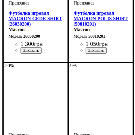
Футболка игровая
Футболка игровая
MACRON GEDE SHIRT
MACRON POLIS SHIRT
(26030200)
(50810201)
Macron
Macron
26030200
50810201
1 300
грн
1 050
грн
Пол
Производитель
Цвет
: Мужской, Детское
: Красный
: Macron
Пол
Производитель
Цвет
: Детское, Мужской
: Красный
: Macron
-20%
-9%