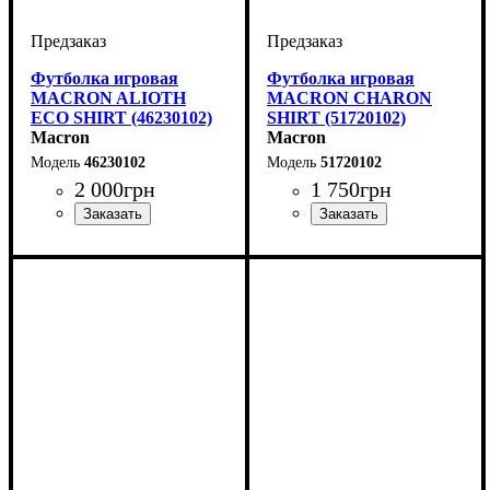
Футболка игровая
Футболка игровая
MACRON ALIOTH
MACRON CHARON
ECO SHIRT (46230102)
SHIRT (51720102)
Macron
Macron
46230102
51720102
2 000
грн
1 750
грн
Производитель
Цвет
: Белый
: Macron
Производитель
Цвет
: Белый
: Macron