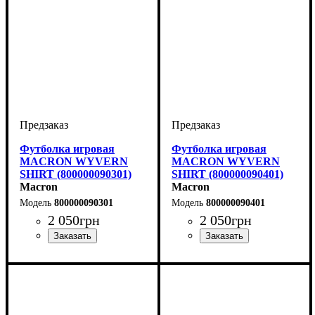
Футболка игровая
Футболка игровая
MACRON WYVERN
MACRON WYVERN
SHIRT (800000090301)
SHIRT (800000090401)
Macron
Macron
800000090301
800000090401
2 050
грн
2 050
грн
Пол
Производитель
Цвет
: Детское, Унисекс,
: Синий
: Macron
Пол
Производитель
Цвет
: Детское, Унисекс,
: Зеленый
: Macron
Мужской
Мужской