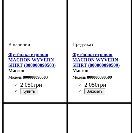
Футболка игровая
Футболка игровая
MACRON WYVERN
MACRON WYVERN
SHIRT (800000090503)
SHIRT (800000090509)
Macron
Macron
800000090503
800000090509
2 050
грн
2 050
грн
Пол
Производитель
Цвет
: Детское, Унисекс,
: Желтый
: Macron
Пол
Производитель
Цвет
: Детское, Унисекс,
: Желтый
: Macron
Мужской
Мужской