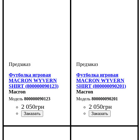
Футболка игровая
Футболка игровая
MACRON WYVERN
MACRON WYVERN
SHIRT (800000090123)
SHIRT (800000090201)
Macron
Macron
800000090123
800000090201
2 050
грн
2 050
грн
Пол
Производитель
Цвет
: Детское, Унисекс,
: Белый
: Macron
Пол
Производитель
Цвет
: Детское, Унисекс,
: Красный
: Macron
Мужской
Мужской