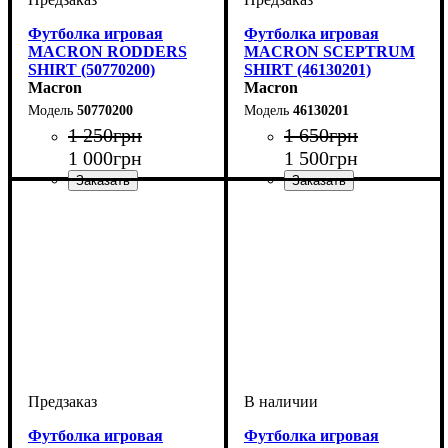
Футболка игровая
Футболка игровая
MACRON RODDERS
MACRON SCEPTRUM
SHIRT (50770200)
SHIRT (46130201)
Macron
Macron
50770200
46130201
1 250
грн
1 650
грн
1 000
грн
1 500
грн
Цвет
: Красный
Пол
Производитель
Цвет
: Унисекс
: Красный
: Macron
Футболка игровая
Футболка игровая