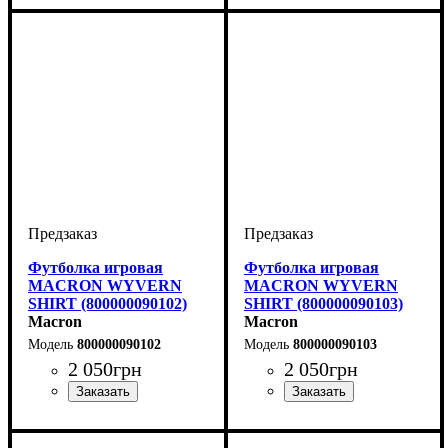
Футболка игровая
Футболка игровая
MACRON WYVERN
MACRON WYVERN
SHIRT (800000090102)
SHIRT (800000090103)
Macron
Macron
800000090102
800000090103
2 050
грн
2 050
грн
Пол
Производитель
Цвет
: Детское, Унисекс,
: Белый
: Macron
Пол
Производитель
Цвет
: Детское, Унисекс,
: Белый
: Macron
Мужской
Мужской