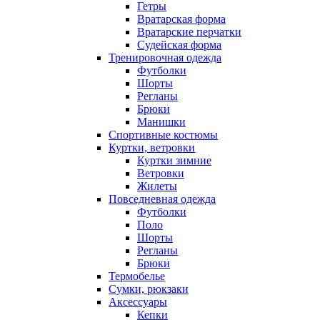
Гетры
Вратарская форма
Вратарские перчатки
Судейская форма
Тренировочная одежда
Футболки
Шорты
Регланы
Брюки
Манишки
Спортивные костюмы
Куртки, ветровки
Куртки зимние
Ветровки
Жилеты
Повседневная одежда
Футболки
Поло
Шорты
Регланы
Брюки
Термобелье
Сумки, рюкзаки
Аксессуары
Кепки