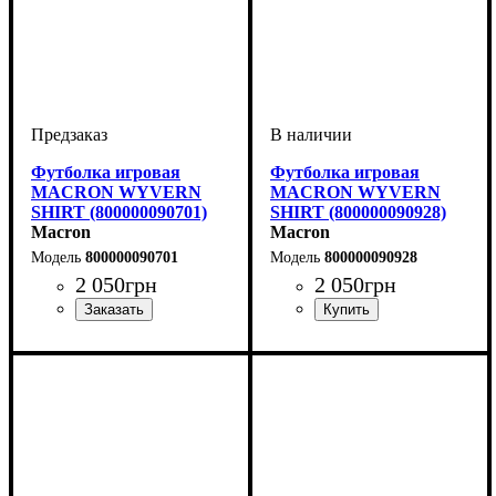
Футболка игровая
Футболка игровая
MACRON WYVERN
MACRON WYVERN
SHIRT (800000090701)
SHIRT (800000090928)
Macron
Macron
800000090701
800000090928
2 050
грн
2 050
грн
Пол
Производитель
Цвет
: Детское, Унисекс,
: Темно-синий
: Macron
Пол
Производитель
Цвет
: Детское, Унисекс,
: Черный
: Macron
Мужской
Мужской