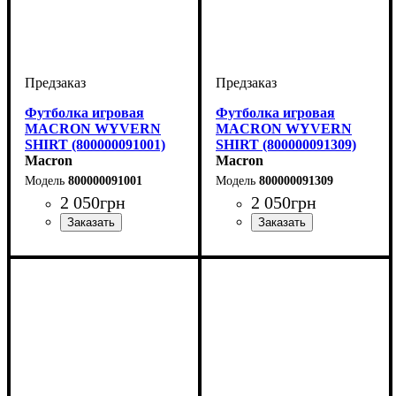
Футболка игровая
Футболка игровая
MACRON WYVERN
MACRON WYVERN
SHIRT (800000091001)
SHIRT (800000091309)
Macron
Macron
800000091001
800000091309
2 050
грн
2 050
грн
Пол
Производитель
Цвет
: Детское, Унисекс,
: Голубой
: Macron
Пол
Производитель
Цвет
: Детское, Унисекс,
: Оранжевый
: Macron
Мужской
Мужской