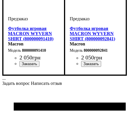
Футболка игровая
Футболка игровая
MACRON WYVERN
MACRON WYVERN
SHIRT (800000091410)
SHIRT (800000092841)
Macron
Macron
800000091410
800000092841
2 050
грн
2 050
грн
Пол
Производитель
Цвет
: Детское, Унисекс,
: Бордовый
: Macron
Пол
Производитель
Цвет
: Детское, Унисекс,
: Антрацит
: Macron
Мужской
Мужской
...
Задать вопрос
Написать отзыв