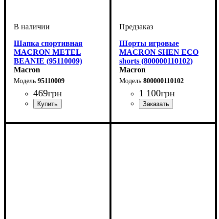
Шапка спортивная
Шорты игровые
MACRON METEL
MACRON SHEN ECO
BEANIE (95110009)
shorts (800000110102)
Macron
Macron
95110009
800000110102
469
грн
1 100
грн
Пол
Производитель
Цвет
: Унисекс, Детское
: Черный
: Macron
Цвет
: Белый