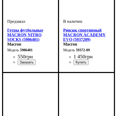
Гетры футбольные
Рюкзак спортивный
MACRON NITRO
MACRON ACADEMY
SOCKS (5906401)
EVO (5937209)
Macron
Macron
5906401
59372-09
550
грн
1 450
грн
Пол
Производитель
Цвет
: Детское, Женский,
: Белый
: Macron
Пол
Производитель
Цвет
: Унисекс, Детское
: Черный
: Macron
Унисекс, Мужской