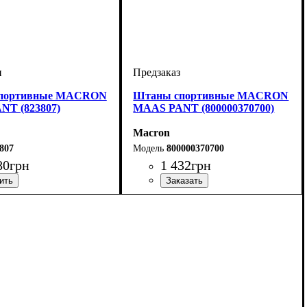
портивные MACRON
Штаны спортивные MACRON
NT (823807)
MAAS PANT (800000370700)
Macron
807
800000370700
80
грн
1 432
грн
но-синий
Цвет
: Темно-синий