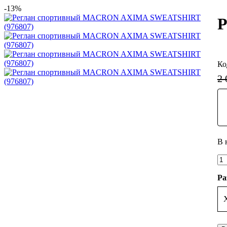
-13%
Р
2 
Ра