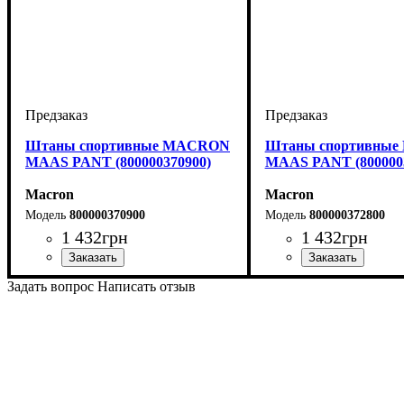
Штаны спортивные MACRON
Штаны спортивны
MAAS PANT (800000370900)
MAAS PANT (800000
Macron
Macron
800000370900
800000372800
1 432
грн
1 432
грн
Цвет
: Черный
Цвет
: Антрацит
Задать вопрос
Написать отзыв