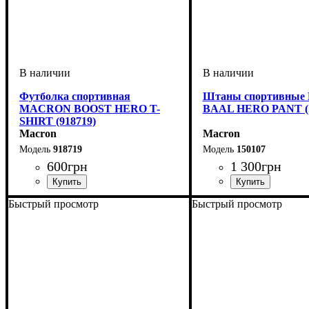
Футболка спортивная
Штаны спортивны
MACRON BOOST HERO T-
BAAL HERO PANT (1
SHIRT (918719)
Macron
Macron
918719
150107
600
грн
1 300
грн
Пол
Производитель
Цвет
: Детское, Унисекс, Мужской
: Серый
: Macron
Пол
Производитель
Цвет
: Унисекс
: Темно-синий
: Macr
Быстрый просмотр
Быстрый просмотр