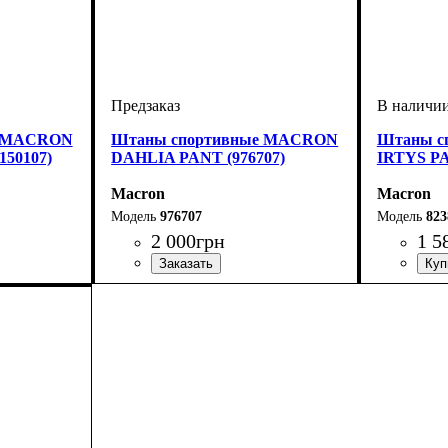
е MACRON
Штаны спортивные MACRON
Штаны с
50107)
DAHLIA PANT (976707)
IRTYS PA
Macron
Macron
976707
823
2 000
грн
1 5
on
Цвет
: Темно-синий
Цвет
: Тем