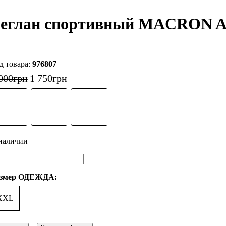
еглан спортивный MACRON 
976807
000
грн
1 750
грн
змер ОДЕЖДА:
XXL