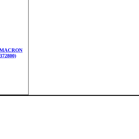
е MACRON
372800)