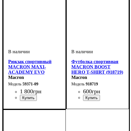
Рюкзак спортивный
Футболка спортивная
MACRON MAXI-
MACRON BOOST
ACADEMY EVO
HERO T-SHIRT (918719)
(5937109)
Macron
Macron
59371-09
918719
1 800
грн
600
грн
Пол
Производитель
Цвет
: Унисекс
: Черный
: Macron
Пол
Производитель
Цвет
: Детское, Унисекс,
: Серый
: Macron
Мужской