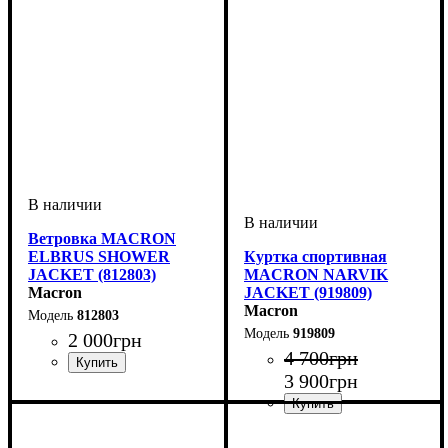
Ветровка MACRON
ELBRUS SHOWER
Куртка спортивная
JACKET (812803)
MACRON NARVIK
Macron
JACKET (919809)
Macron
812803
919809
2 000
грн
4 700
грн
3 900
грн
Пол
Производитель
Цвет
: Детское, Унисекс
: Синий
: Macron
Пол
Производитель
Цвет
: Детское, Унисекс,
: Черный
: Macron
Мужской