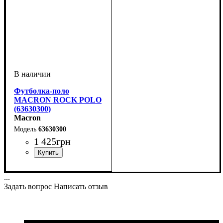
Футболка-поло
MACRON ROCK POLO
(63630300)
Macron
63630300
1 425
грн
Пол
Производитель
Цвет
: Детское, Унисекс
: Синий
: Macron
...
Задать вопрос
Написать отзыв