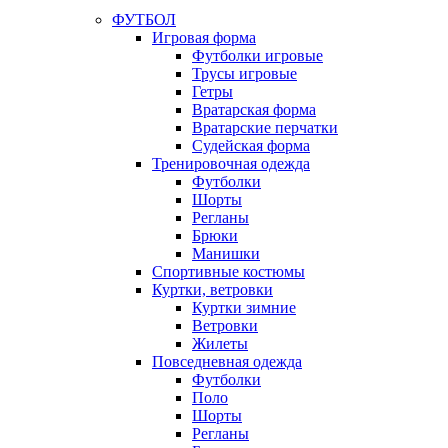
ФУТБОЛ
Игровая форма
Футболки игровые
Трусы игровые
Гетры
Вратарская форма
Вратарские перчатки
Судейская форма
Тренировочная одежда
Футболки
Шорты
Регланы
Брюки
Манишки
Спортивные костюмы
Куртки, ветровки
Куртки зимние
Ветровки
Жилеты
Повседневная одежда
Футболки
Поло
Шорты
Регланы