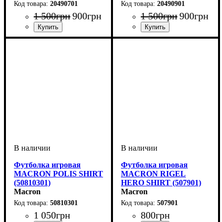
20490701
20490901
1 500
грн
900
грн
1 500
грн
900
грн
Пол
Производитель
Цвет
Спорт
: Женский
: Синий
: Волейбол
: Macron
Пол
Производитель
Цвет
Спорт
: Женский
: Черный
: Волейбол
: Macron
Футболка игровая
Футболка игровая
MACRON POLIS SHIRT
MACRON RIGEL
(50810301)
HERO SHIRT (507901)
Macron
Macron
50810301
507901
1 050
грн
800
грн