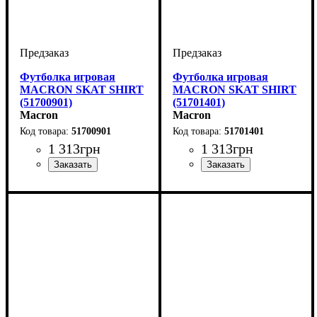
Футболка игровая
Футболка игровая
MACRON SKAT SHIRT
MACRON SKAT SHIRT
(51700901)
(51701401)
Macron
Macron
51700901
51701401
1 313
грн
1 313
грн
Пол
Производитель
Цвет
: Женский
: Черный
: Macron
Пол
Производитель
Цвет
: Женский
: Бордовый
: Macron