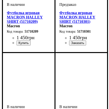
Футболка игровая
Футболка игровая
MACRON HALLEY
MACRON HALLEY
SHIRT (51710209)
SHIRT (51710301)
Macron
Macron
51710209
51710301
1 450
грн
1 450
грн
Пол
Производитель
Цвет
: Детское, Унисекс
: Красный
: Macron
Пол
Производитель
Цвет
: Детское, Унисекс
: Синий
: Macron