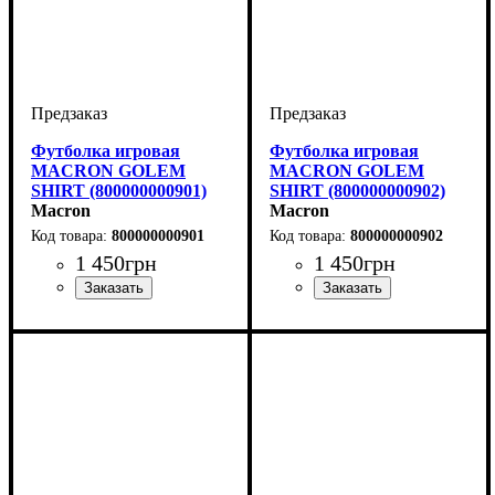
Футболка игровая
Футболка игровая
MACRON GOLEM
MACRON GOLEM
SHIRT (800000000901)
SHIRT (800000000902)
Macron
Macron
800000000901
800000000902
1 450
грн
1 450
грн
Пол
Производитель
Цвет
: Детское, Унисекс,
: Черный
: Macron
Пол
Производитель
Цвет
: Детское, Унисекс,
: Черный
: Macron
Мужской
Мужской