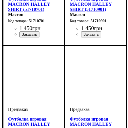
MACRON HALLEY
MACRON HALLEY
SHIRT (51710701)
SHIRT (51710901)
Macron
Macron
51710701
51710901
1 450
грн
1 450
грн
Пол
Производитель
Цвет
: Детское, Унисекс
: Темно-синий
: Macron
Пол
Производитель
Цвет
: Детское, Унисекс
: Черный
: Macron
Футболка игровая
Футболка игровая
MACRON HALLEY
MACRON HALLEY