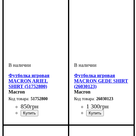
Футболка игровая
Футболка игровая
MACRON ARIEL
MACRON GEDE SHIRT
SHIRT (51752800)
(26030123)
Macron
Macron
51752800
26030123
850
грн
1 300
грн
Пол
Производитель
Цвет
: Женский
: Антрацит
: Macron
Пол
Производитель
Цвет
: Мужской, Детское
: Белый
: Macron