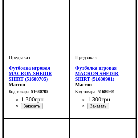
Футболка игровая
Футболка игровая
MACRON SHEDIR
MACRON SHEDIR
SHIRT (51680705)
SHIRT (51680901)
Macron
Macron
51680705
51680901
1 300
грн
1 300
грн
Пол
Производитель
Цвет
: Детское, Унисекс,
: Темно-синий
: Macron
Пол
Производитель
Цвет
: Детское, Унисекс,
: Черный
: Macron
Мужской
Мужской