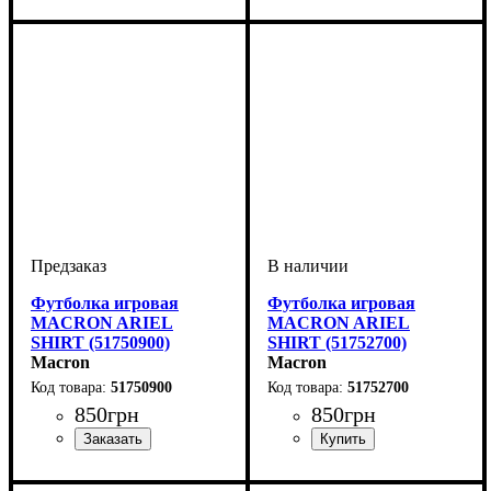
Футболка игровая
Футболка игровая
MACRON ARIEL
MACRON ARIEL
SHIRT (51750900)
SHIRT (51752700)
Macron
Macron
51750900
51752700
850
грн
850
грн
Пол
Производитель
Цвет
: Женский
: Черный
: Macron
Пол
Производитель
Цвет
: Женский
: Рожевий
: Macron