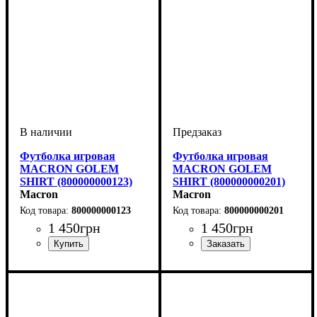
Футболка игровая
Футболка игровая
MACRON GOLEM
MACRON GOLEM
SHIRT (800000000123)
SHIRT (800000000201)
Macron
Macron
800000000123
800000000201
1 450
грн
1 450
грн
Пол
Производитель
Цвет
: Детское, Унисекс,
: Белый
: Macron
Пол
Производитель
Цвет
: Детское, Унисекс,
: Красный
: Macron
Мужской
Мужской