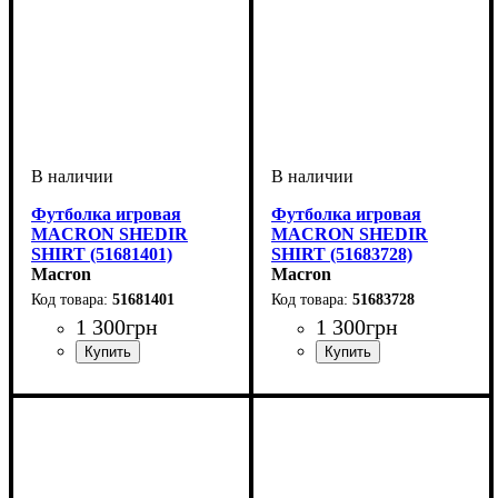
Футболка игровая
Футболка игровая
MACRON SHEDIR
MACRON SHEDIR
SHIRT (51681401)
SHIRT (51683728)
Macron
Macron
51681401
51683728
1 300
грн
1 300
грн
Пол
Производитель
Цвет
: Детское, Унисекс,
: Бордовый
: Macron
Пол
Производитель
Цвет
: Детское, Унисекс,
: Голубой
: Macron
Мужской
Мужской