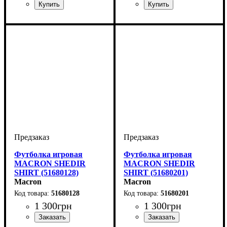
Пол
Производитель
Цвет
: Детское, Мужской
: Синий
: Macron
Пол
Производитель
Цвет
: Детское, Унисекс,
: Белый
: Macron
Мужской
Футболка игровая
Футболка игровая
MACRON SHEDIR
MACRON SHEDIR
SHIRT (51680128)
SHIRT (51680201)
Macron
Macron
51680128
51680201
1 300
грн
1 300
грн
Пол
Производитель
Цвет
: Детское, Унисекс,
: Белый
: Macron
Пол
Производитель
Цвет
: Детское, Унисекс,
: Красный
: Macron