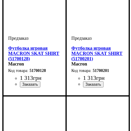
Футболка игровая
Футболка игровая
MACRON SKAT SHIRT
MACRON SKAT SHIRT
(51700128)
(51700201)
Macron
Macron
51700128
51700201
1 313
грн
1 313
грн
Пол
Производитель
Цвет
: Женский
: Белый
: Macron
Пол
Производитель
Цвет
: Женский
: Красный
: Macron