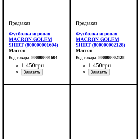
Футболка игровая
Футболка игровая
MACRON GOLEM
MACRON GOLEM
SHIRT (800000001604)
SHIRT (800000002128)
Macron
Macron
800000001604
800000002128
1 450
грн
1 450
грн
Пол
Производитель
Цвет
: Детское, Унисекс,
: Зеленый
: Macron
Пол
Производитель
Цвет
: Детское, Унисекс,
: Оранжевый
: Macron
Мужской
Мужской