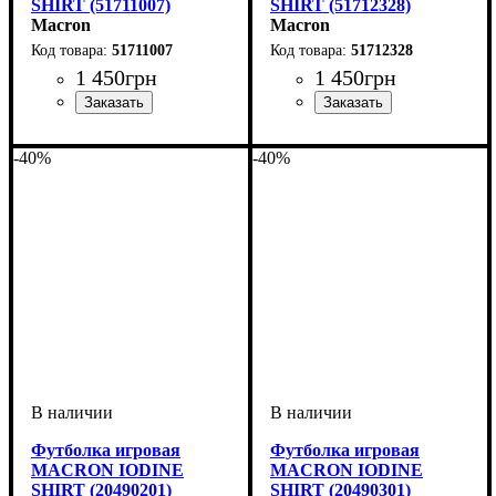
SHIRT (51711007)
SHIRT (51712328)
Macron
Macron
51711007
51712328
1 450
грн
1 450
грн
Пол
Производитель
Цвет
: Детское, Унисекс
: Голубой
: Macron
Пол
Производитель
Цвет
: Детское, Унисекс
: Серый
: Macron
-40%
-40%
Футболка игровая
Футболка игровая
MACRON IODINE
MACRON IODINE
SHIRT (20490201)
SHIRT (20490301)