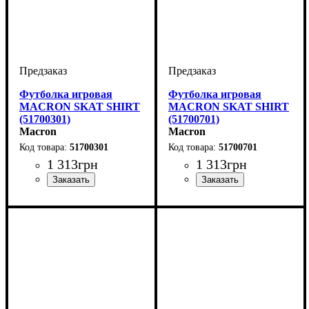
Футболка игровая
Футболка игровая
MACRON SKAT SHIRT
MACRON SKAT SHIRT
(51700301)
(51700701)
Macron
Macron
51700301
51700701
1 313
грн
1 313
грн
Пол
Производитель
Цвет
: Женский
: Синий
: Macron
Пол
Производитель
Цвет
: Женский
: Темно-синий
: Macron