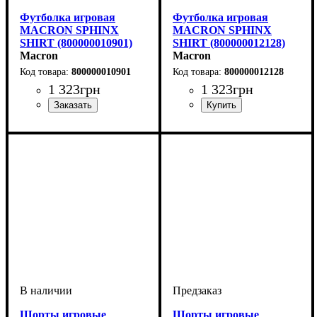
Футболка игровая
Футболка игровая
MACRON SPHINX
MACRON SPHINX
SHIRT (800000010901)
SHIRT (800000012128)
Macron
Macron
800000010901
800000012128
1 323
грн
1 323
грн
Пол
Производитель
Цвет
: Женский
: Черный
: Macron
Пол
Производитель
Цвет
: Женский
: Оранжевый
: Macron
Шорты игровые
Шорты игровые