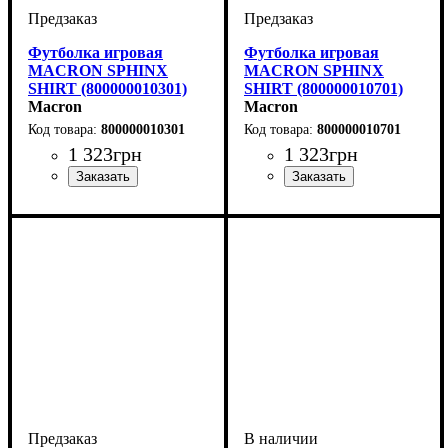
Футболка игровая
Футболка игровая
MACRON SPHINX
MACRON SPHINX
SHIRT (800000010301)
SHIRT (800000010701)
Macron
Macron
800000010301
800000010701
1 323
грн
1 323
грн
Пол
Производитель
Цвет
: Женский
: Синий
: Macron
Пол
Производитель
Цвет
: Женский
: Темно-синий
: Macron