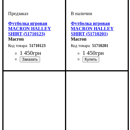
Футболка игровая
Футболка игровая
MACRON HALLEY
MACRON HALLEY
SHIRT (51710123)
SHIRT (51710201)
Macron
Macron
51710123
51710201
1 450
грн
1 450
грн
Пол
Производитель
Цвет
: Детское, Унисекс
: Белый
: Macron
Пол
Производитель
Цвет
: Детское, Унисекс
: Красный
: Macron