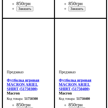
850
грн
850
грн
Пол
Производитель
Цвет
: Женский
: Белый
: Macron
Пол
Производитель
Цвет
: Женский
: Красный
: Macron
Футболка игровая
Футболка игровая
MACRON ARIEL
MACRON ARIEL
SHIRT (51750300)
SHIRT (51750400)
Macron
Macron
51750300
51750400
850
грн
850
грн