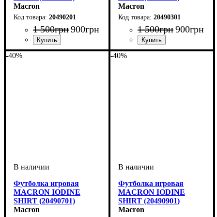
Macron
Macron
20490201
20490301
1 500
грн
900
грн
1 500
грн
900
грн
Пол
Производитель
Цвет
Спорт
: Женский
: Красный
: Волейбол
: Macron
Пол
Производитель
Цвет
Спорт
: Женский
: Синий
: Волейбол
: Macron
-40%
-40%
Футболка игровая
Футболка игровая
MACRON IODINE
MACRON IODINE
SHIRT (20490701)
SHIRT (20490901)
Macron
Macron