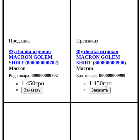
Футболка игровая
Футболка игровая
MACRON GOLEM
MACRON GOLEM
SHIRT (800000000702)
SHIRT (800000000900)
Macron
Macron
800000000702
800000000900
1 450
грн
1 450
грн
Пол
Производитель
Цвет
: Детское, Унисекс,
: Темно-синий
: Macron
Пол
Производитель
Цвет
: Детское, Унисекс,
: Черный
: Macron
Мужской
Мужской