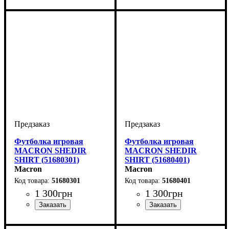
Мужской
Мужской
Футболка игровая
Футболка игровая
MACRON SHEDIR
MACRON SHEDIR
SHIRT (51680301)
SHIRT (51680401)
Macron
Macron
51680301
51680401
1 300
грн
1 300
грн
Пол
Производитель
Цвет
: Детское, Унисекс,
: Синий
: Macron
Пол
Производитель
Цвет
: Детское, Унисекс,
: Зеленый
: Macron
Мужской
Мужской