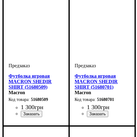
Футболка игровая
Футболка игровая
MACRON SHEDIR
MACRON SHEDIR
SHIRT (51680509)
SHIRT (51680701)
Macron
Macron
51680509
51680701
1 300
грн
1 300
грн
Пол
Производитель
Цвет
: Детское, Унисекс,
: Желтый
: Macron
Пол
Производитель
Цвет
: Детское, Унисекс,
: Темно-синий
: Macron
Мужской
Мужской