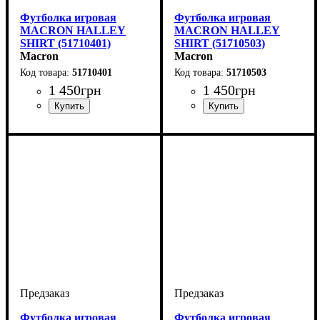
Футболка игровая
Футболка игровая
MACRON HALLEY
MACRON HALLEY
SHIRT (51710401)
SHIRT (51710503)
Macron
Macron
51710401
51710503
1 450
грн
1 450
грн
Пол
Производитель
Цвет
: Детское, Унисекс
: Зеленый
: Macron
Пол
Производитель
Цвет
: Детское, Унисекс
: Желтый
: Macron
Футболка игровая
Футболка игровая