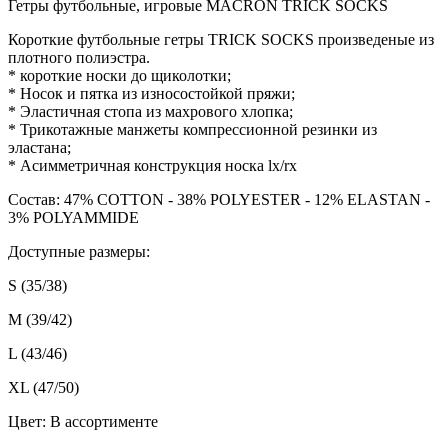
Гетры футбольные, игровые MACRON TRICK SOCKS
Короткие футбольные гетры TRICK SOCKS произведеные из
плотного полиэстра.
* короткие носки до щиколотки;
* Носок и пятка из износостойкой пряжи;
* Эластичная стопа из махрового хлопка;
* Трикотажные манжеты компрессионной резинки из
эластана;
* Асимметричная конструкция носка lx/rx
Состав: 47% COTTON - 38% POLYESTER - 12% ELASTAN -
3% POLYAMMIDE
Доступные размеры:
S (35/38)
M (39/42)
L (43/46)
XL (47/50)
Цвет: В ассортименте