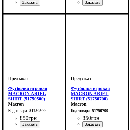
Пол
Производитель
Цвет
: Женский
: Синий
: Macron
Пол
Производитель
Цвет
: Женский
: Зеленый
: Macron
Футболка игровая
Футболка игровая
MACRON ARIEL
MACRON ARIEL
SHIRT (51750500)
SHIRT (51750700)
Macron
Macron
51750500
51750700
850
грн
850
грн
Пол
Производитель
Цвет
: Женский
: Желтый
: Macron
Пол
Производитель
Цвет
: Женский
: Темно-синий
: Macron