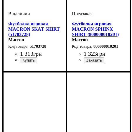
Футболка игровая
Футболка игровая
MACRON SKAT SHIRT
MACRON SPHINX
(51703728)
SHIRT (800000010201)
Macron
Macron
51703728
800000010201
1 313
грн
1 323
грн
Пол
Производитель
Цвет
: Женский
: Голубой
: Macron
Пол
Производитель
Цвет
: Женский
: Красный
: Macron