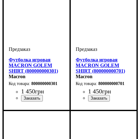
Футболка игровая
Футболка игровая
MACRON GOLEM
MACRON GOLEM
SHIRT (800000000301)
SHIRT (800000000701)
Macron
Macron
800000000301
800000000701
1 450
грн
1 450
грн
Пол
Производитель
Цвет
: Детское, Унисекс,
: Синий
: Macron
Пол
Производитель
Цвет
: Детское, Унисекс,
: Темно-синий
: Macron
Мужской
Мужской