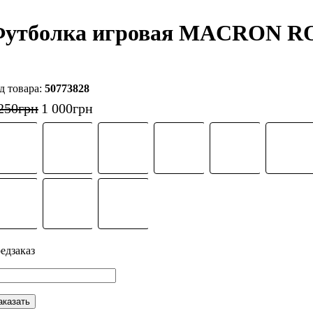
утболка игровая MACRON RO
50773828
250
грн
1 000
грн
аказать