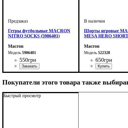
Гетры футбольные MACRON
Шорты игровые M
NITRO SOCKS (5906401)
MESA HERO SHORT 
Macron
Macron
5906401
522328
550
грн
650
грн
Пол
Производитель
Цвет
: Детское, Женский, Унисекс,
: Белый
: Macron
Цвет
: Антрацит
Мужской
Покупатели этого товара также выбира
Быстрый просмотр