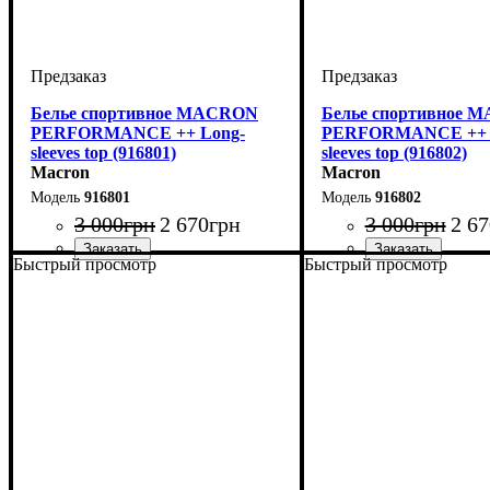
Белье спортивное MACRON
Белье спортивное 
PERFORMANCE ++ Long-
PERFORMANCE ++ 
sleeves top (916801)
sleeves top (916802)
Macron
Macron
916801
916802
3 000
грн
2 670
грн
3 000
грн
2 67
Быстрый просмотр
Быстрый просмотр
Производитель
Цвет
: Белый
: Macron
Производитель
Цвет
: Красный
: Macr