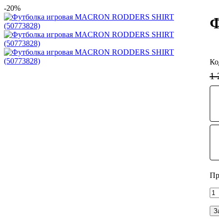
-20%
Ф
1 
З