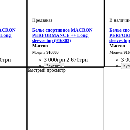
MACRON
Белье спортивное MACRON
Белье с
Long-
PERFORMANCE ++ Long-
PERFORM
sleeves top (916803)
sleeves to
Macron
Macron
916803
916
0
грн
3 000
грн
2 670
грн
3 0
Быстрый просмотр
on
Производитель
Цвет
: Синий
: Macron
Производ
Цвет
: Тем