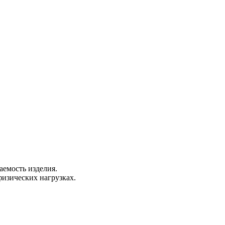
емость изделия.
изических нагрузках.