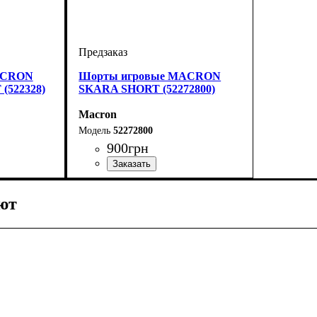
ACRON
Шорты игровые MACRON
(522328)
SKARA SHORT (52272800)
Macron
52272800
900
грн
Цвет
: Антрацит
ют