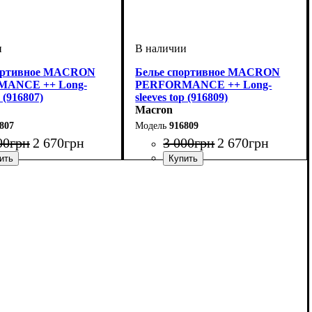
портивное MACRON
Белье спортивное MACRON
ANCE ++ Long-
PERFORMANCE ++ Long-
p (916807)
sleeves top (916809)
Macron
807
916809
00
грн
2 670
грн
3 000
грн
2 670
грн
итель
но-синий
: Macron
Производитель
Цвет
: Черный
: Macron