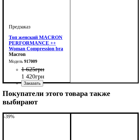
Топ женский MACRON
PERFORMANCE ++
Woman Compression bra
(917009)
Macron
917009
1 625
грн
1 420
грн
Производитель
Цвет
: Черный
: Macron
Покупатели этого товара также
выбирают
-39%