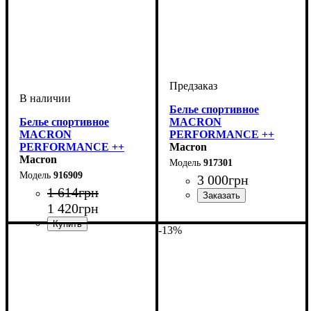
Белье спортивное
Белье спортивное
MACRON
MACRON
PERFORMANCE ++
PERFORMANCE ++
Woman Compression top
Macron
Short pants (916909)
Macron
long sleeves (917301)
917301
916909
3 000
грн
1 614
грн
1 420
грн
Производитель
Цвет
: Белый
: Macron
-13%
Производитель
Цвет
: Черный
: Macron