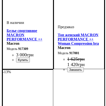
Белье спортивное
MACRON
Топ женский MACRON
PERFORMANCE ++
PERFORMANCE ++
Woman Compression top
Macron
Woman Compression bra
long sleeves (917309)
(917001)
Macron
917309
917001
3 000
грн
1 625
грн
1 420
грн
Производитель
Цвет
: Черный
: Macron
-13%
Производитель
Цвет
: Белый
: Macron