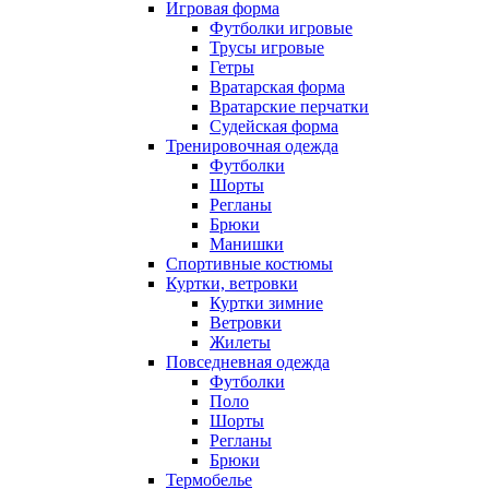
Игровая форма
Футболки игровые
Трусы игровые
Гетры
Вратарская форма
Вратарские перчатки
Судейская форма
Тренировочная одежда
Футболки
Шорты
Регланы
Брюки
Манишки
Спортивные костюмы
Куртки, ветровки
Куртки зимние
Ветровки
Жилеты
Повседневная одежда
Футболки
Поло
Шорты
Регланы
Брюки
Термобелье