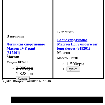
Белье спортивное
Леггинсы спортивные
Macron Holly underwear
Macron IVY pant
long sleeves (919201)
(817401)
Macron
Macron
919201
817401
1 500
грн
3 000
грн
1 823
грн
Пол
Производитель
Цвет
: Детское, Унисекс,
: Белый
: Macron
Мужской
Задать вопрос
Написать отзыв
Пол
Производитель
Цвет
: Унисекс
: Черный
: Macron