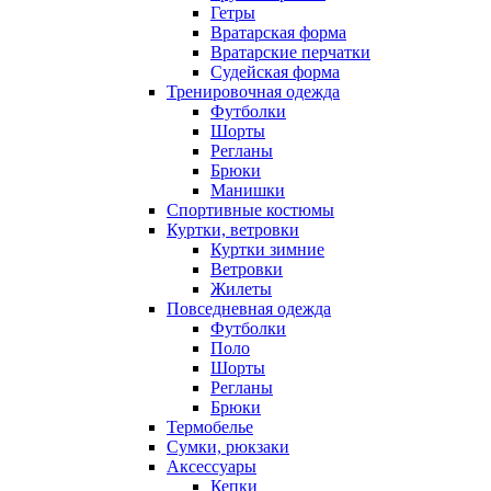
Гетры
Вратарская форма
Вратарские перчатки
Судейская форма
Тренировочная одежда
Футболки
Шорты
Регланы
Брюки
Манишки
Спортивные костюмы
Куртки, ветровки
Куртки зимние
Ветровки
Жилеты
Повседневная одежда
Футболки
Поло
Шорты
Регланы
Брюки
Термобелье
Сумки, рюкзаки
Аксессуары
Кепки