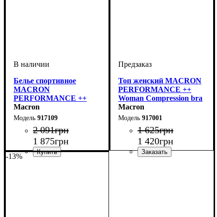
Белье спортивное
Топ женский MACRON
MACRON
PERFORMANCE ++
PERFORMANCE ++
Woman Compression bra
Women Compression
Macron
(917001)
Macron
singlet (917109)
917109
917001
2 091
грн
1 625
грн
1 875
грн
1 420
грн
-13%
Производитель
Цвет
: Черный
: Macron
Производитель
Цвет
: Белый
: Macron