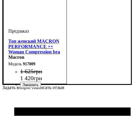
Топ женский MACRON
PERFORMANCE ++
Woman Compression bra
(917009)
Macron
917009
1 625
грн
1 420
грн
Задать вопрос
Написать отзыв
Производитель
Цвет
: Черный
: Macron