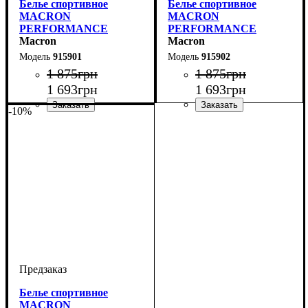
Белье спортивное
Белье спортивное
MACRON
MACRON
PERFORMANCE
PERFORMANCE
SHORT SLEEVES TOP
Macron
SHORT SLEEVES TOP
Macron
(915901)
(915902)
915901
915902
1 875
грн
1 875
грн
1 693
грн
1 693
грн
-10%
Производитель
Цвет
: Белый
: Macron
Производитель
Цвет
: Красный
: Macron
Белье спортивное
MACRON