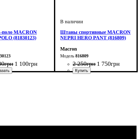
а-поло MACRON
Штаны спортивные MACRON
OLO (81830123)
NEPRI HERO PANT (816809)
Macron
30123
816809
00
грн
1 100
грн
2 250
грн
1 750
грн
ый
Цвет
: Черный