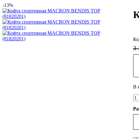
-13%
К
3 
Ра