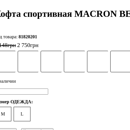
офта спортивная MACRON BEN
81820201
148
грн
2 750
грн
змер ОДЕЖДА:
M
L