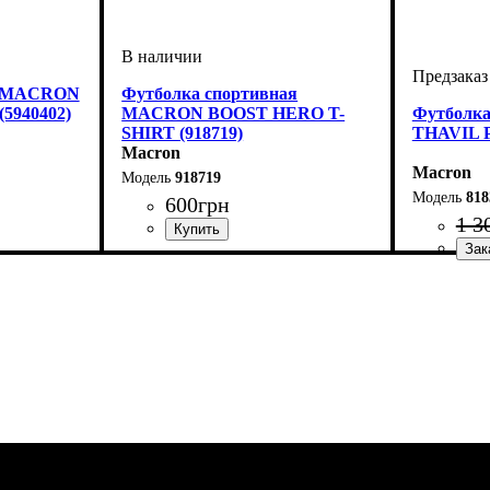
й MACRON
Футболка спортивная
5940402)
MACRON BOOST HERO T-
Футболк
SHIRT (918719)
THAVIL P
Macron
Macron
918719
818
600
грн
1 3
on
Пол
Производитель
Цвет
: Детское, Унисекс, Мужской
: Серый
: Macron
Цвет
: Бел