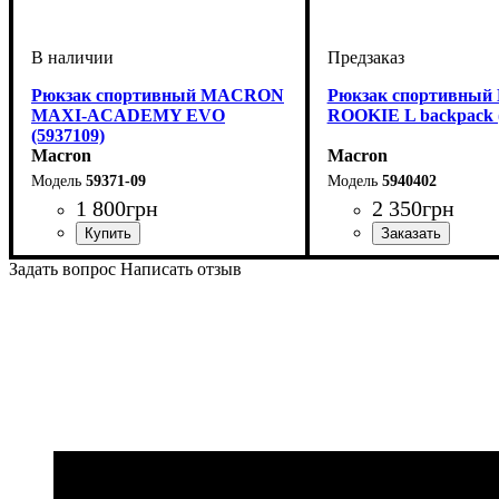
Рюкзак спортивный MACRON
Рюкзак спортивны
MAXI-ACADEMY EVO
ROOKIE L backpack (
(5937109)
Macron
Macron
59371-09
5940402
1 800
грн
2 350
грн
Пол
Производитель
Цвет
: Унисекс
: Черный
: Macron
Пол
Производитель
Цвет
: Унисекс
: Красный
: Macr
Задать вопрос
Написать отзыв