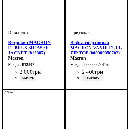
Ветровка MACRON
Кофта спортивная
ELBRUS SHOWER
MACRON VANIR FULL
JACKET (812807)
ZIP TOP (800000050702)
Macron
Macron
812807
800000050702
2 000
грн
2 400
грн
Пол
Производитель
Цвет
: Детское, Унисекс
: Темно-синий
: Macron
Пол
Производитель
Цвет
: Детское, Унисекс,
: Темно-синий
: Macron
Мужской
-17%