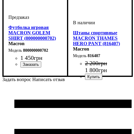
Футболка игровая
MACRON GOLEM
Штаны спортивные
SHIRT (800000000702)
MACRON THAMES
Macron
HERO PANT (816407)
Macron
800000000702
816407
1 450
грн
2 200
грн
1 800
грн
Пол
Производитель
Цвет
: Детское, Унисекс,
: Темно-синий
: Macron
Мужской
Задать вопрос
Написать отзыв
Пол
Производитель
Цвет
: Детское, Унисекс
: Темно-синий
: Macron