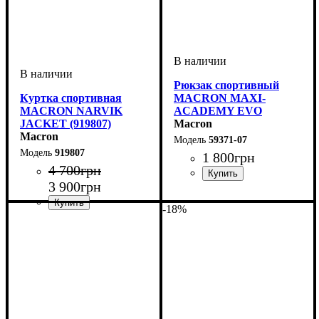
Рюкзак спортивный
Куртка спортивная
MACRON MAXI-
MACRON NARVIK
ACADEMY EVO
JACKET (919807)
(5937107)
Macron
Macron
59371-07
919807
1 800
грн
4 700
грн
3 900
грн
Пол
Производитель
Цвет
: Унисекс
: Темно-синий
: Macron
-18%
Пол
Производитель
Цвет
: Детское, Унисекс,
: Темно-синий
: Macron
Мужской