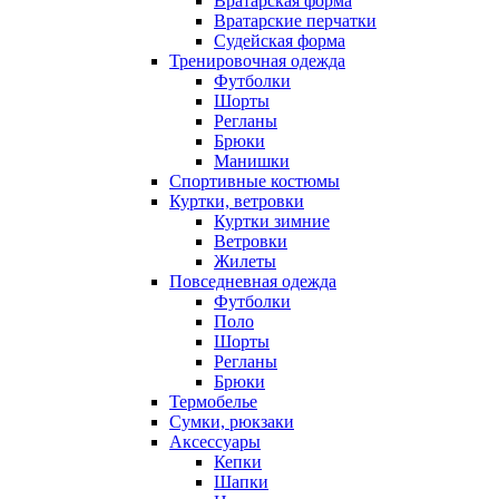
Вратарская форма
Вратарские перчатки
Судейская форма
Тренировочная одежда
Футболки
Шорты
Регланы
Брюки
Манишки
Спортивные костюмы
Куртки, ветровки
Куртки зимние
Ветровки
Жилеты
Повседневная одежда
Футболки
Поло
Шорты
Регланы
Брюки
Термобелье
Сумки, рюкзаки
Аксессуары
Кепки
Шапки