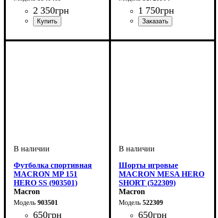
2 350
грн
1 750
грн
Пол
Производитель
Цвет
: Унисекс
: Черный
: Macron
Производитель
Цвет
: Черный
: Macron
Футболка спортивная
Шорты игровые
MACRON MP 151
MACRON MESA HERO
HERO SS (903501)
SHORT (522309)
Macron
Macron
903501
522309
650
грн
650
грн