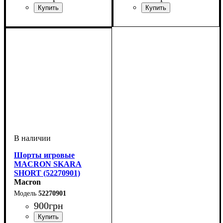
Пол
Производитель
Цвет
: Детское, Унисекс,
: Белый
: Macron
Цвет
: Черный
Мужской
Шорты игровые
MACRON SKARA
SHORT (52270901)
Macron
52270901
900
грн