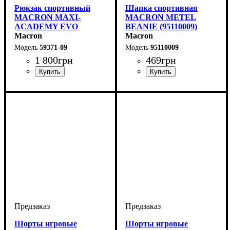
Рюкзак спортивный
Шапка спортивная
MACRON MAXI-
MACRON METEL
ACADEMY EVO
BEANIE (95110009)
(5937109)
Macron
Macron
59371-09
95110009
1 800
грн
469
грн
Пол
Производитель
Цвет
: Унисекс
: Черный
: Macron
Пол
Производитель
Цвет
: Унисекс, Детское
: Черный
: Macron
Шорты игровые
Шорты игровые