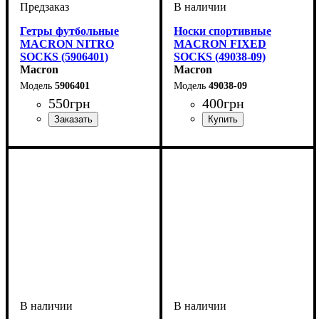
Гетры футбольные
Носки спортивные
MACRON NITRO
MACRON FIXED
SOCKS (5906401)
SOCKS (49038-09)
Macron
Macron
5906401
49038-09
550
грн
400
грн
Пол
Производитель
Цвет
: Детское, Женский,
: Белый
: Macron
Пол
Цвет
: Унисекс
: Черный
Унисекс, Мужской