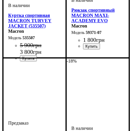
Рюкзак спортивный
Куртка спортивная
MACRON MAXI-
MACRON TURVEY
ACADEMY EVO
JACKET (535507)
(5937107)
Macron
Macron
59371-07
535507
1 800
грн
5 900
грн
3 800
грн
Пол
Производитель
Цвет
: Унисекс
: Темно-синий
: Macron
-18%
Пол
Производитель
Цвет
: Детское, Унисекс,
: Темно-синий
: Macron
Мужской