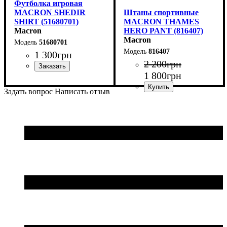
Футболка игровая
MACRON SHEDIR
Штаны спортивные
SHIRT (51680701)
MACRON THAMES
Macron
HERO PANT (816407)
Macron
51680701
816407
1 300
грн
2 200
грн
1 800
грн
Пол
Производитель
Цвет
: Детское, Унисекс,
: Темно-синий
: Macron
Мужской
Задать вопрос
Написать отзыв
Пол
Производитель
Цвет
: Детское, Унисекс
: Темно-синий
: Macron