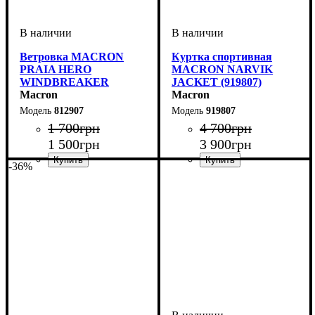
Ветровка MACRON
Куртка спортивная
PRAIA HERO
MACRON NARVIK
WINDBREAKER
JACKET (919807)
(812907)
Macron
Macron
812907
919807
1 700
грн
4 700
грн
1 500
грн
3 900
грн
-36%
Пол
Производитель
Цвет
: Детское, Унисекс
: Темно-синий
: Macron
Пол
Производитель
Цвет
: Детское, Унисекс,
: Темно-синий
: Macron
Мужской