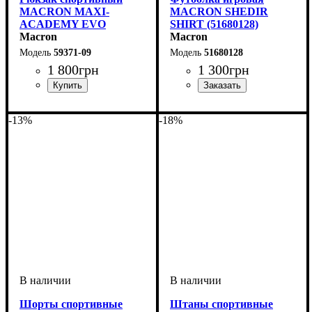
MACRON MAXI-
MACRON SHEDIR
ACADEMY EVO
SHIRT (51680128)
(5937109)
Macron
Macron
59371-09
51680128
1 800
грн
1 300
грн
Пол
Производитель
Цвет
: Унисекс
: Черный
: Macron
Пол
Производитель
Цвет
: Детское, Унисекс,
: Белый
: Macron
Мужской
-13%
-18%
Шорты спортивные
Штаны спортивные