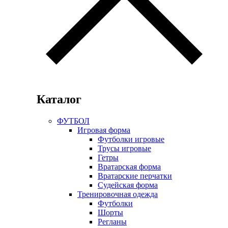
Каталог
ФУТБОЛ
Игровая форма
Футболки игровые
Трусы игровые
Гетры
Вратарская форма
Вратарские перчатки
Судейская форма
Тренировочная одежда
Футболки
Шорты
Регланы