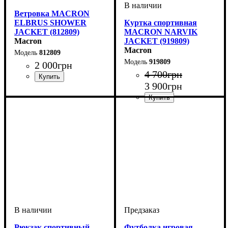
Ветровка MACRON
ELBRUS SHOWER
Куртка спортивная
JACKET (812809)
MACRON NARVIK
Macron
JACKET (919809)
Macron
812809
919809
2 000
грн
4 700
грн
3 900
грн
Пол
Производитель
Цвет
: Детское, Унисекс
: Черный
: Macron
Пол
Производитель
Цвет
: Детское, Унисекс,
: Черный
: Macron
Мужской
Рюкзак спортивный
Футболка игровая