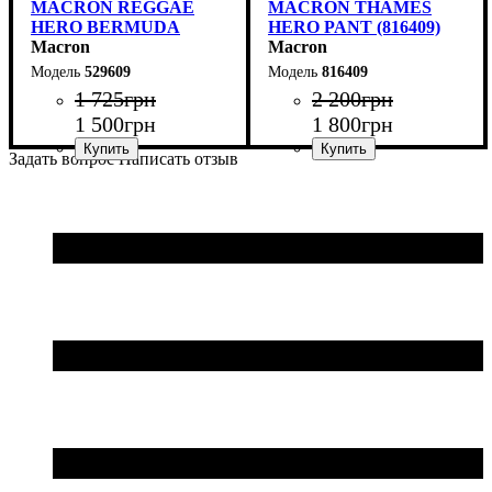
MACRON REGGAE
MACRON THAMES
HERO BERMUDA
HERO PANT (816409)
(529609)
Macron
Macron
529609
816409
1 725
грн
2 200
грн
1 500
грн
1 800
грн
Задать вопрос
Написать отзыв
Цвет
: Черный
Пол
Производитель
Цвет
: Детское, Унисекс
: Черный
: Macron