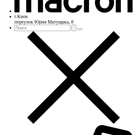
г.Киев
переулок Юрия Матущака, 8