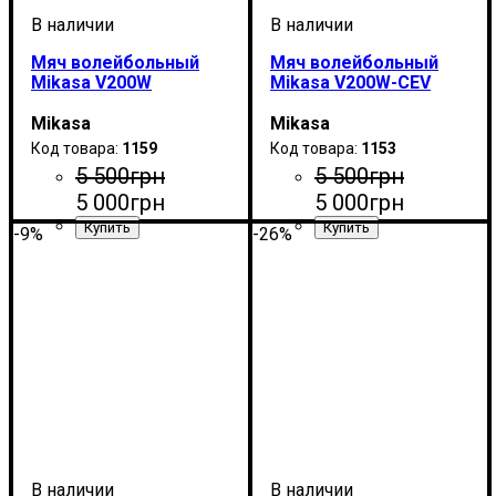
Мяч волейбольный
Мяч волейбольный
Mikasa V200W
Mikasa V200W-CEV
Mikasa
Mikasa
1159
1153
5 500
грн
5 500
грн
5 000
грн
5 000
грн
-9%
-26%
Пол
Производитель
Цвет
Спорт
Тип
: Классический
: Унисекс
: Желтый
: Волейбол
: Mikasa
Пол
Производитель
Цвет
Спорт
Тип
: Классический
: Унисекс
: Желтый
: Волейбол
: Mikasa