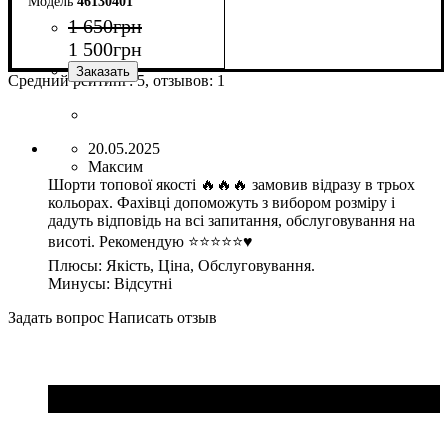
46130401
1 650
грн
1 500
грн
Средний рейтинг:
5
, отзывов:
1
Пол
Производитель
Цвет
: Унисекс
: Зеленый
: Macron
20.05.2025
Максим
Шорти топової якості 🔥🔥🔥 замовив відразу в трьох
кольорах. Фахівці допоможуть з вибором розміру і
дадуть відповідь на всі запитання, обслуговування на
висоті. Рекомендую ⭐⭐⭐⭐⭐♥️
Плюсы:
Якість, Ціна, Обслуговування.
Минусы:
Відсутні
Задать вопрос
Написать отзыв