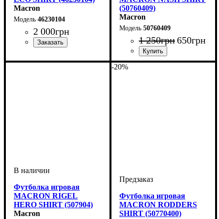
Macron
(50760409)
Macron
46230104
50760409
2 000
грн
1 250
грн
650
грн
Производитель
Цвет
: Белый
: Macron
Пол
Производитель
Цвет
: Мужской
: Зеленый
: Macron
-20%
Футболка игровая
MACRON RIGEL
Футболка игровая
HERO SHIRT (507904)
MACRON RODDERS
Macron
SHIRT (50770400)