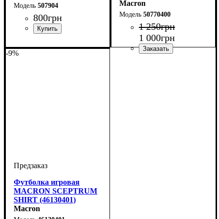
Macron
507904
50770400
800
грн
1 250
грн
1 000
грн
Пол
Производитель
Цвет
: Детское, Унисекс,
: Зеленый
: Macron
Мужской
-9%
Цвет
: Зеленый
Футболка игровая
MACRON SCEPTRUM
SHIRT (46130401)
Macron