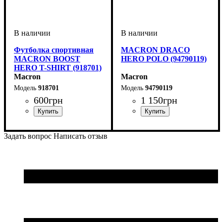
Футболка спортивная
MACRON DRACO
MACRON BOOST
HERO POLO (94790119)
HERO T-SHIRT (918701)
Macron
Macron
918701
94790119
600
грн
1 150
грн
Пол
Производитель
Цвет
: Детское, Унисекс,
: Белый
: Macron
Производитель
Цвет
: Белый
: Macron
Мужской
Задать вопрос
Написать отзыв