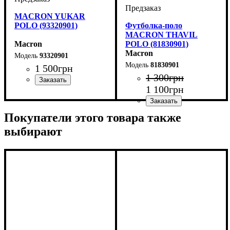
MACRON YUKAR
POLO (93320901)
Футболка-поло
MACRON THAVIL
Macron
POLO (81830901)
Macron
93320901
81830901
1 500
грн
1 300
грн
1 100
грн
Производитель
Цвет
: Черный
: Macron
Цвет
: Черный
Покупатели этого товара также
выбирают