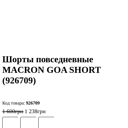
Шорты повседневные
MACRON GOA SHORT
(926709)
926709
1 600
грн
1 238
грн