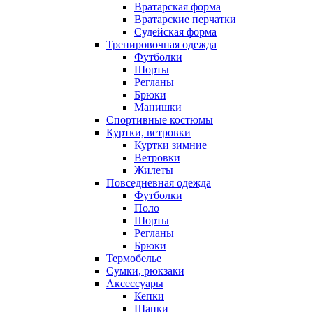
Вратарская форма
Вратарские перчатки
Судейская форма
Тренировочная одежда
Футболки
Шорты
Регланы
Брюки
Манишки
Спортивные костюмы
Куртки, ветровки
Куртки зимние
Ветровки
Жилеты
Повседневная одежда
Футболки
Поло
Шорты
Регланы
Брюки
Термобелье
Сумки, рюкзаки
Аксессуары
Кепки
Шапки