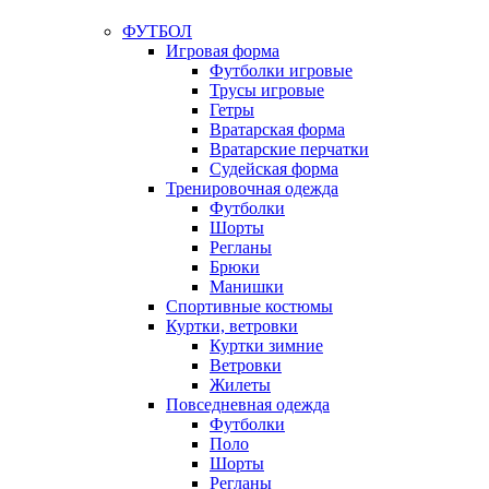
ФУТБОЛ
Игровая форма
Футболки игровые
Трусы игровые
Гетры
Вратарская форма
Вратарские перчатки
Судейская форма
Тренировочная одежда
Футболки
Шорты
Регланы
Брюки
Манишки
Спортивные костюмы
Куртки, ветровки
Куртки зимние
Ветровки
Жилеты
Повседневная одежда
Футболки
Поло
Шорты
Регланы