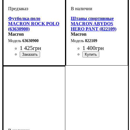
Футболка-поло
Штаны спортивные
MACRON ROCK POLO
MACRON ABYDOS
(63630900)
HERO PANT (822109)
Macron
Macron
63630900
822109
1 425
грн
1 400
грн
Пол
Производитель
Цвет
: Детское, Унисекс
: Черный
: Macron
Цвет
: Черный