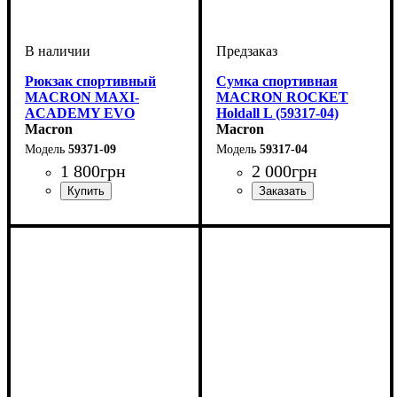
Рюкзак спортивный
Сумка спортивная
MACRON MAXI-
MACRON ROCKET
ACADEMY EVO
Holdall L (59317-04)
(5937109)
Macron
Macron
59371-09
59317-04
1 800
грн
2 000
грн
Пол
Производитель
Цвет
: Унисекс
: Черный
: Macron
Производитель
Цвет
: Зеленый
: Macron