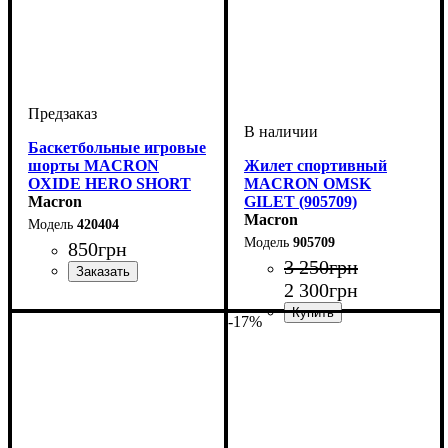
Баскетбольные игровые
шорты MACRON
Жилет спортивный
OXIDE HERO SHORT
MACRON OMSK
(420404)
Macron
GILET (905709)
Macron
420404
905709
850
грн
3 250
грн
2 300
грн
Пол
Производитель
Цвет
Спорт
: Детское, Унисекс,
: Зеленый
: Баскетбол
: Macron
Мужской
-17%
Пол
Производитель
Цвет
: Детское, Унисекс,
: Черный
: Macron
Мужской