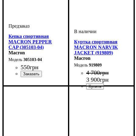
Кепка спортивная
MACRON PEPPER
Куртка спортивная
CAP (305103-04)
MACRON NARVIK
Macron
JACKET (919809)
Macron
305103-04
919809
550
грн
4 700
грн
3 900
грн
Пол
Производитель
Цвет
: Унисекс
: Зеленый
: Macron
Пол
Производитель
Цвет
: Детское, Унисекс,
: Черный
: Macron
Мужской