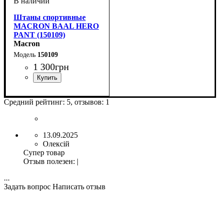
Штаны спортивные
MACRON BAAL HERO
PANT (150109)
Macron
150109
1 300
грн
Пол
Производитель
Цвет
: Унисекс
: Черный
: Macron
Средний рейтинг:
5
, отзывов:
1
13.09.2025
Олексій
Супер товар
Отзыв полезен
:
|
...
Задать вопрос
Написать отзыв