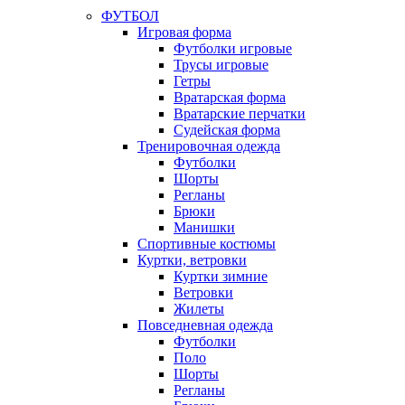
ФУТБОЛ
Игровая форма
Футболки игровые
Трусы игровые
Гетры
Вратарская форма
Вратарские перчатки
Судейская форма
Тренировочная одежда
Футболки
Шорты
Регланы
Брюки
Манишки
Спортивные костюмы
Куртки, ветровки
Куртки зимние
Ветровки
Жилеты
Повседневная одежда
Футболки
Поло
Шорты
Регланы