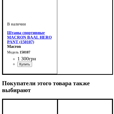
Штаны спортивные
MACRON BAAL HERO
PANT (150107)
Macron
150107
1 300
грн
Пол
Производитель
Цвет
: Унисекс
: Темно-синий
: Macron
Покупатели этого товара также
выбирают