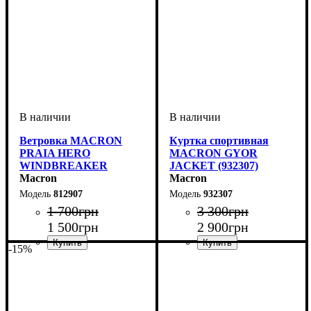
Ветровка MACRON
Куртка спортивная
PRAIA HERO
MACRON GYOR
WINDBREAKER
JACKET (932307)
(812907)
Macron
Macron
812907
932307
1 700
грн
3 300
грн
1 500
грн
2 900
грн
-15%
Пол
Производитель
Цвет
: Детское, Унисекс
: Темно-синий
: Macron
Пол
Производитель
Цвет
: Детское, Унисекс,
: Темно-синий
: Macron
Мужской