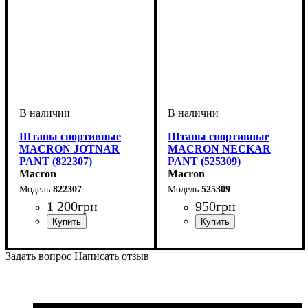
Штаны спортивные
Штаны спортивные
MACRON JOTNAR
MACRON NECKAR
PANT (822307)
PANT (525309)
Macron
Macron
822307
525309
1 200
грн
950
грн
Пол
Производитель
Цвет
: Детское, Унисекс,
: Темно-синий
: Macron
Пол
Производитель
Цвет
: Детское, Унисекс,
: Черный
: Macron
Мужской
Мужской
Задать вопрос
Написать отзыв