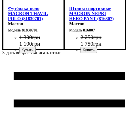
Футболка-поло
Штаны спортивные
MACRON THAVIL
MACRON NEPRI
POLO (81830701)
HERO PANT (816807)
Macron
Macron
81830701
816807
1 300
грн
2 250
грн
1 100
грн
1 750
грн
Задать вопрос
Написать отзыв
Цвет
: Темно-синий
Цвет
: Темно-синий