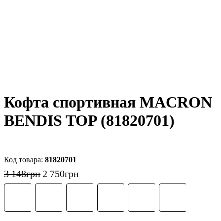
Кофта спортивная MACRON
BENDIS TOP (81820701)
81820701
3 148
грн
2 750
грн