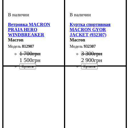
Ветровка MACRON
Куртка спортивная
PRAIA HERO
MACRON GYOR
WINDBREAKER
JACKET (932307)
(812907)
Macron
Macron
812907
932307
1 700
грн
3 300
грн
1 500
грн
2 900
грн
Пол
Производитель
Цвет
: Детское, Унисекс
: Темно-синий
: Macron
Пол
Производитель
Цвет
: Детское, Унисекс,
: Темно-синий
: Macron
Мужской