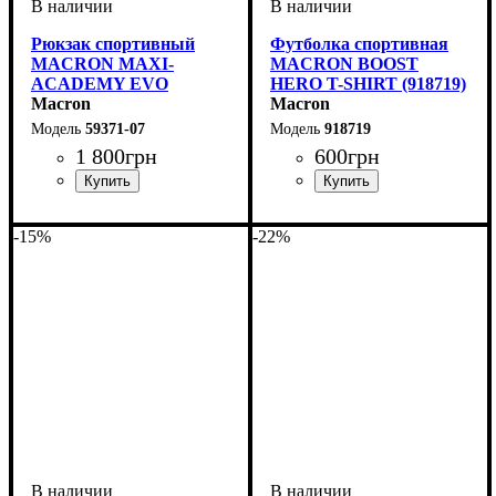
Рюкзак спортивный
Футболка спортивная
MACRON MAXI-
MACRON BOOST
ACADEMY EVO
HERO T-SHIRT (918719)
(5937107)
Macron
Macron
59371-07
918719
1 800
грн
600
грн
Пол
Производитель
Цвет
: Унисекс
: Темно-синий
: Macron
Пол
Производитель
Цвет
: Детское, Унисекс,
: Серый
: Macron
Мужской
-15%
-22%