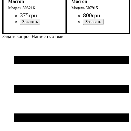
Macron
Macron
503216
507915
375
грн
800
грн
Производитель
Цвет
: Зеленый
: Macron
Пол
Производитель
: Детское, Унисекс,
: Macron
Мужской
Задать вопрос
Написать отзыв