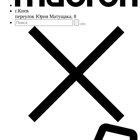
г.Киев
переулок Юрия Матущака, 8