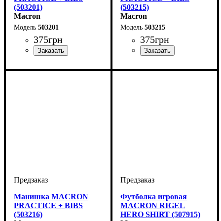
(503201)
(503215)
Macron
Macron
503201
503215
375
грн
375
грн
Производитель
Цвет
: Белый
: Macron
Производитель
Цвет
: Желтый
: Macron
Манишка MACRON
Футболка игровая
PRACTICE + BIBS
MACRON RIGEL
(503216)
HERO SHIRT (507915)