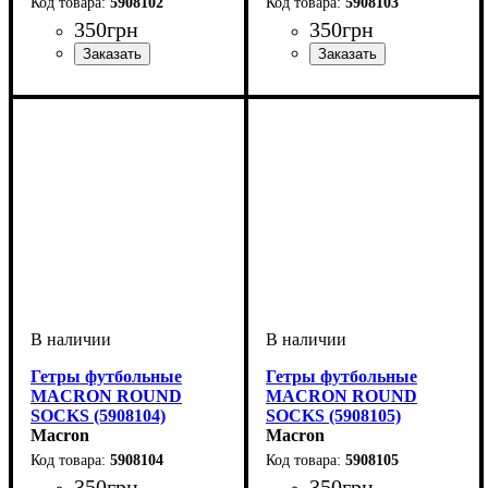
5908102
5908103
350
грн
350
грн
Пол
Производитель
Цвет
: Детское, Женский,
: Красный
: Macron
Пол
Производитель
Цвет
: Детское, Женский,
: Синий
: Macron
Унисекс, Мужской
Унисекс, Мужской
Гетры футбольные
Гетры футбольные
MACRON ROUND
MACRON ROUND
SOCKS (5908104)
SOCKS (5908105)
Macron
Macron
5908104
5908105
350
грн
350
грн