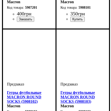
Macron
Macron
5907201
5908101
400
грн
350
грн
Пол
Производитель
Цвет
: Детское, Женский,
: Белый
: Macron
Пол
Производитель
Цвет
: Детское, Женский,
: Белый
: Macron
Унисекс, Мужской
Унисекс, Мужской
Гетры футбольные
Гетры футбольные
MACRON ROUND
MACRON ROUND
SOCKS (5908102)
SOCKS (5908103)
Macron
Macron