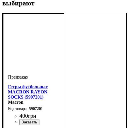
выбирают
Гетры футбольные
MACRON RAYON
SOCKS (5907201)
Macron
5907201
400
грн
Пол
Производитель
Цвет
: Детское, Женский,
: Белый
: Macron