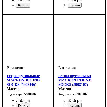
Пол
Производитель
Цвет
: Детское, Женский,
: Зеленый
: Macron
Пол
Производитель
Цвет
: Детское, Женский,
: Желтый
: Macron
Унисекс, Мужской
Унисекс, Мужской
Гетры футбольные
Гетры футбольные
MACRON ROUND
MACRON ROUND
SOCKS (5908106)
SOCKS (5908107)
Macron
Macron
5908106
5908107
350
грн
350
грн