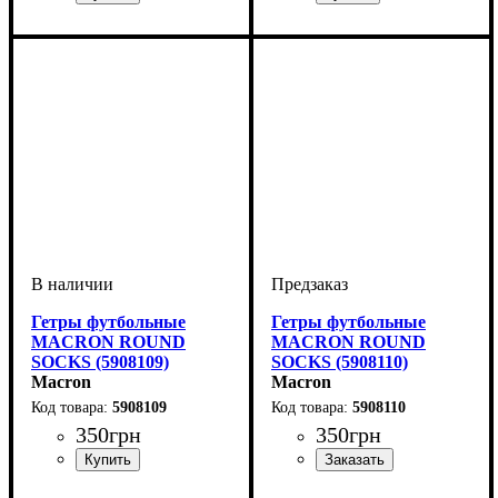
Пол
Производитель
Цвет
: Детское, Женский,
: Фиолетовый
: Macron
Пол
Производитель
Цвет
: Детское, Женский,
: Темно-синий
: Macron
Унисекс, Мужской
Унисекс, Мужской
Гетры футбольные
Гетры футбольные
MACRON ROUND
MACRON ROUND
SOCKS (5908109)
SOCKS (5908110)
Macron
Macron
5908109
5908110
350
грн
350
грн
Пол
Производитель
Цвет
: Детское, Женский,
: Черный
: Macron
Пол
Производитель
: Детское, Женский,
: Macron