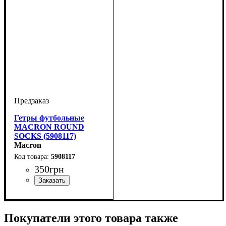
Гетры футбольные
MACRON ROUND
SOCKS (5908117)
Macron
5908117
350
грн
Пол
Производитель
Цвет
: Детское, Женский,
: Темно-зеленый
: Macron
Унисекс, Мужской
Покупатели этого товара также