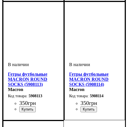
Унисекс, Мужской
Унисекс, Мужской
Гетры футбольные
Гетры футбольные
MACRON ROUND
MACRON ROUND
SOCKS (5908113)
SOCKS (5908114)
Macron
Macron
5908113
5908114
350
грн
350
грн
Пол
Производитель
Цвет
: Детское, Женский,
: Оранжевый
: Macron
Пол
Производитель
Цвет
: Детское, Женский,
: Бордовый
: Macron
Унисекс, Мужской
Унисекс, Мужской