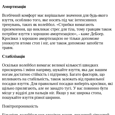
Амортизація
Всебічний комфорт має вирішальне значення для будь-якого
взуття, особливо того, яке носять під час інтенсивних
тренувань, таких як волейбол. «Стрибки вимагають
приземлення, що викликає стрес для тіла, тому гравцям також
потрібне взуття з хорошою амортизацією», - каже ДеБоер.
Кросівки з хорошою амортизацією не тільки допоможе
уникнути втоми стоп і ніг, але також допоможе запобігти
травм.
Стабілізація
Оскільки волейбол вимагає великої кількості швидких
прискорень і зміни напряму, шукайте взуття, яка дає вашим
ногам достатню стійкість і підтримку. Багато факторів, що
впливають на стабільність, також залежать від правильної
посадки взуття. Для правильної посадки виберіть кросівки, які
щільно прилягають, але не занадто тугі. У вас повинно бути
місце у відділі для пальців ніг. Якщо у вас широка стопа,
пошукайте взуття різної ширини.
Повітропроникність
Більшість волейбольних кросівок мають дихаючий сітчастий