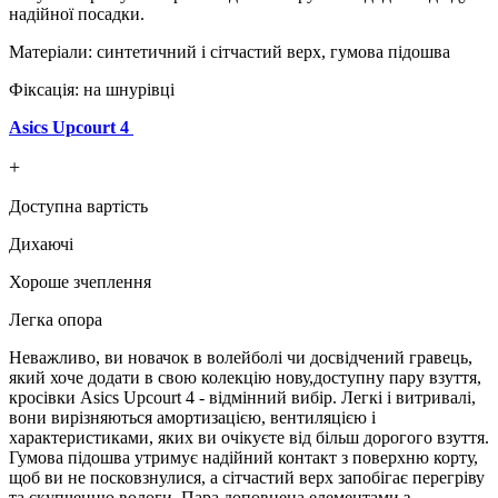
надійної посадки.
Матеріали: синтетичний і сітчастий верх, гумова підошва
Фіксація: на шнурівці
Asics Upcourt 4
+
Доступна вартість
Дихаючі
Хороше зчеплення
Легка опора
Неважливо, ви новачок в волейболі чи досвідчений гравець,
який хоче додати в свою колекцію нову,доступну пару взуття,
кросівки Asics Upcourt 4 - відмінний вибір. Легкі і витривалі,
вони вирізняються амортизацією, вентиляцією і
характеристиками, яких ви очікуєте від більш дорогого взуття.
Гумова підошва утримує надійний контакт з поверхню корту,
щоб ви не посковзнулися, а сітчастий верх запобігає перегріву
та скупченню вологи. Пара доповнена елементами з