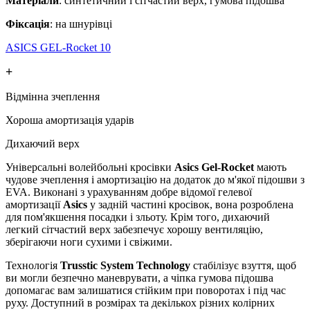
Матеріали
: синтетичний і сітчастий верх, гумова підошва
Фіксація
: на шнурівці
ASICS GEL-Rocket 10
+
Відмінна зчеплення
Хороша амортизація ударів
Дихаючий верх
Універсальні волейбольні кросівки
Asics Gel-Rocket
мають
чудове зчеплення і амортизацію на додаток до м'якої підошви з
EVA. Виконані з урахуванням добре відомої гелевої
амортизації
Asics
у задній частині кросівок, вона розроблена
для пом'якшення посадки і зльоту. Крім того, дихаючий
легкий сітчастий верх забезпечує хорошу вентиляцію,
зберігаючи ноги сухими і свіжими.
Технологія
Trusstic System Technology
стабілізує взуття, щоб
ви могли безпечно маневрувати, а чіпка гумова підошва
допомагає вам залишатися стійким при поворотах і під час
руху. Доступний в розмірах та декількох різних колірних