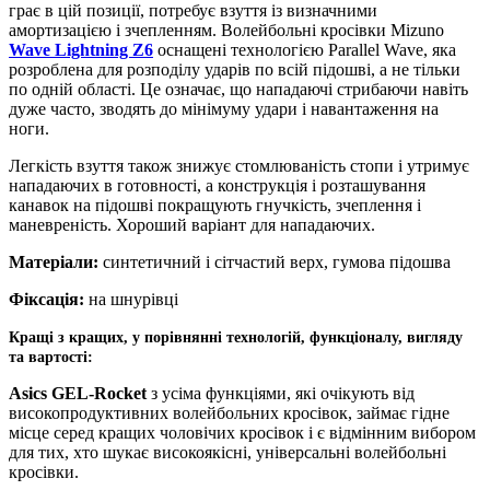
грає в цій позиції, потребує взуття із визначними
амортизацією і зчепленням. Волейбольні кросівки Mizuno
Wave Lightning Z6
оснащені технологією Parallel Wave, яка
розроблена для розподілу ударів по всій підошві, а не тільки
по одній області. Це означає, що нападаючі стрибаючи навіть
дуже часто, зводять до мінімуму удари і навантаження на
ноги.
Легкість взуття також знижує стомлюваність стопи і утримує
нападаючих в готовності, а конструкція і розташування
канавок на підошві покращують гнучкість, зчеплення і
маневреність. Хороший варіант для нападаючих.
Матеріали:
синтетичний і сітчастий верх, гумова підошва
Фіксація:
на шнурівці
Кращі з кращих, у порівнянні технологій, функціоналу, вигляду
та вартості:
Asics GEL-Rocket
з усіма функціями, які очікують від
високопродуктивних волейбольних кросівок, займає гідне
місце серед кращих чоловічих кросівок і є відмінним вибором
для тих, хто шукає високоякісні, універсальні волейбольні
кросівки.