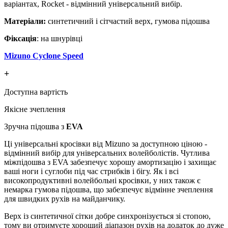
варіантах, Rocket - відмінний універсальний вибір.
Матеріали:
синтетичний і сітчастий верх, гумова підошва
Фіксація
: на шнурівці
Mizuno Cyclone Speed
+
Доступна вартість
Якісне зчеплення
Зручна підошва з
EVA
Ці універсальні кросівки від Mizuno за доступною ціною -
відмінний вибір для універсальних волейболістів. Чутлива
міжпідошва з EVA забезпечує хорошу амортизацію і захищає
ваші ноги і суглоби під час стрибків і бігу. Як і всі
високопродуктивні волейбольні кросівки, у них також є
немарка гумова підошва, що забезпечує відмінне зчеплення
для швидких рухів на майданчику.
Верх із синтетичної сітки добре синхронізується зі стопою,
тому ви отримуєте хороший діапазон рухів на додаток до дуже