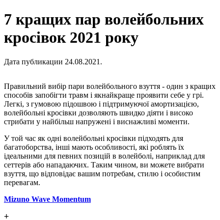
7 кращих пар волейбольних
кросівок 2021 року
Дата публикации 24.08.2021.
Правильний вибір пари волейбольного взуття - один з кращих
способів запобігти травм і якнайкраще проявити себе у грі.
Легкі, з гумовою підошвою і підтримуючої амортизацією,
волейбольні кросівки дозволяють швидко діяти і високо
стрибати у найбільш напружені і виснажливі моменти.
У той час як одні волейбольні кросівки підходять для
багатоборства, інші мають особливості, які роблять їх
ідеальними для певних позицій в волейболі, наприклад для
сеттерів або нападаючих. Таким чином, ви можете вибрати
взуття, що відповідає вашим потребам, стилю і особистим
перевагам.
Mizuno Wave Momentum
+