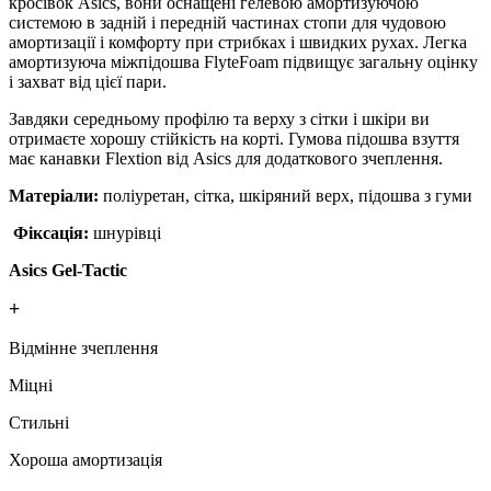
кросівок Asics, вони оснащені гелевою амортизуючою
системою в задній і передній частинах стопи для чудовою
амортизації і комфорту при стрибках і швидких рухах. Легка
амортизуюча міжпідошва FlyteFoam підвищує загальну оцінку
і захват від цієї пари.
Завдяки середньому профілю та верху з сітки і шкіри ви
отримаєте хорошу стійкість на корті. Гумова підошва взуття
має канавки Flextion від Asics для додаткового зчеплення.
Матеріали:
поліуретан, сітка, шкіряний верх, підошва з гуми
Фіксація:
шнурівці
Asics Gel-Tactic
+
Відмінне зчеплення
Міцні
Стильні
Хороша амортизація