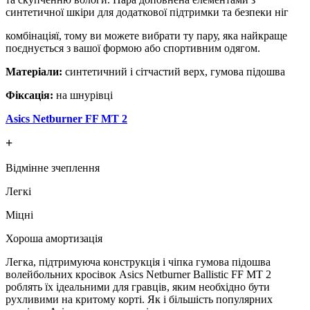
синтетичної шкіри для додаткової підтримки та безпеки ніг
комбінаціяї, тому ви можете вибрати ту пару, яка найкраще
поєднується з вашої формою або спортивним одягом.
Матеріали:
синтетичний і сітчастий верх, гумова підошва
Фіксація:
на шнурівці
Asics Netburner FF MT 2
+
Відмінне зчеплення
Легкі
Міцні
Хороша амортизація
Легка, підтримуюча конструкція і чіпка гумова підошва
волейбольних кросівок Asics Netburner Ballistic FF MT 2
роблять їх ідеальними для гравців, яким необхідно бути
рухливими на критому корті. Як і більшість популярних