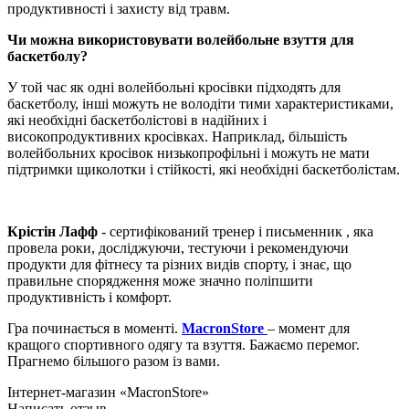
продуктивності і захисту від травм.
Чи можна використовувати волейбольне взуття для
баскетболу?
У той час як одні волейбольні кросівки підходять для
баскетболу, інші можуть не володіти тими характеристиками,
які необхідні баскетболістові в надійних і
високопродуктивних кросівках. Наприклад, більшість
волейбольних кросівок низькопрофільні і можуть не мати
підтримки щиколотки і стійкості, які необхідні баскетболістам.
Крістін Лафф
- сертифікований тренер і письменник , яка
провела роки, досліджуючи, тестуючи і рекомендуючи
продукти для фітнесу та різних видів спорту, і знає, що
правильне спорядження може значно поліпшити
продуктивність і комфорт.
Гра починається в моменті.
MacronStore
– момент для
кращого спортивного одягу та взуття. Бажаємо перемог.
Прагнемо більшого разом із вами.
Інтернет-магазин «MacronStore»
Написать отзыв