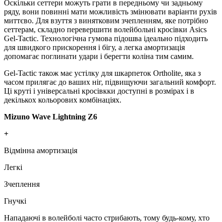
Оскільки сеттери можуть грати в передньому чи задньому
ряду, вони повинні мати можливість змінювати варіанти рухів
миттєво. Для взуття з винятковим зчепленням, яке потрібно
сеттерам, складно перевершити волейбольні кросівки Asics
Gel-Tactic. Технологічна гумова підошва ідеально підходить
для швидкого прискорення і бігу, а легка амортизація
допомагає поглинати удари і берегти коліна тим самим.
Gel-Tactic також має устілку для шкарпеток Ortholite, яка з
часом прилягає до ваших ніг, підвищуючи загальний комфорт.
Ці круті і універсальні кросівкки доступні в розмірах і в
декількох кольорових комбінаціях.
Mizuno Wave Lightning Z6
+
Відмінна амортизація
Легкі
Зчеплення
Гнучкі
Нападаючі в волейболі часто стрибають, тому будь-кому, хто