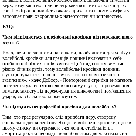
верх, тому ваші ноги не перегріваються і не потіють під час
гри. Повітропроникність також сприяє загальному комфорту і
запобігає появі хворобливих натертостей чи зопрілостей.
FAQs
Чим відрізняється волейбольні кросівки від повсякденного
взуття?
Володіючи численними навичками, необхідними для успіху в
волейболі, кросівки для гравців повинні включати в себе
особливості різних типів взуття. «Цей вид спорту вимагає
різких бічних рухів, тому волейбольні кросівки повинні
функціонувати як тенісне взуття з точки зору стійкості і
зчеплення», - каже ДеБоер. «Повторювані стрибки вимагають
посилення удару п'ятою, як в біговому взутті, а приземлення
вимагає захисту від перекочування щиколотки і пом'якшення
ударів, як в баскетбольному взутті».
Чи підходять непрофесійні кросівки для волейболу?
Тим, хто грає регулярно, слід придбати пару, створену
спеціально для волейболу. Якщо ви виберете кросівки, що є в
цьому списку, ви отримаєте зчеплення, стабільність і
амортизацію, які необхідні волейболістам для максимальної