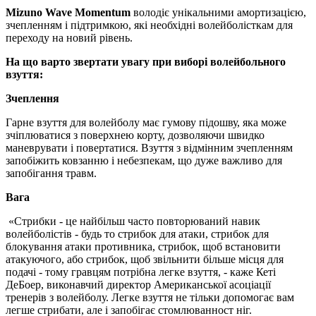
Mizuno Wave Momentum
володіє унікальними амортизацією,
зчепленням і підтримкою, які необхідні волейболісткам для
переходу на новий рівень.
На що варто звертати увагу при виборі волейбольного
взуття:
Зчеплення
Гарне взуття для волейболу має гумову підошву, яка може
зчіплюватися з поверхнею корту, дозволяючи швидко
маневрувати і повертатися. Взуття з відмінним зчепленням
запобіжить ковзанню і небезпекам, що дуже важливо для
запобігання травм.
Вага
«Стрибки - це найбільш часто повторюваний навик
волейболістів - будь то стрибок для атаки, стрибок для
блокування атаки противника, стрибок, щоб встановити
атакуючого, або стрибок, щоб звільнити більше місця для
подачі - тому гравцям потрібна легке взуття, - каже Кеті
ДеБоер, виконавчий директор Американської асоціації
тренерів з волейболу. Легке взуття не тільки допомогає вам
легше стрибати, але і запобігає стомлюванност ніг.