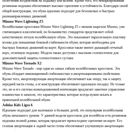
облегчения воздействия на лодыжку или колени. Кроме того, его немаркированная
резиновая подошва обеспечивает высокое сцепление и устойчивость. Благодаря своей
общей конструкции, эта обувь идеально подходит для безопасных и быстрых
разнонаправленных движений.
Mizuno Wave Lightning Z5
Волейбольные кроссовки Mizuno Wave Lightning Z5 с низким вырезом Mizuno, уже
считающаяся классической, по большинству стандартов представляет собой
качественную легкую волейбольную обувь. Это показывает параллельную пластину
волны для повышения боковой стабильности обуви, которая необходима для
быстрых боковых движений на корте. Кроссовки также имеют дышащий сетчатый
верх, отличную подошву. Модель также доступна с высоким голеностопом для
дополнительной защиты голеностопного сустава
Mizuno Wave Tornado X2
Mizuno Wave Tornado - еще одни из самых гибких волейбольных кроссовок. Эта
обувь обладает инновационной стабильностью и амортизационными свойствами.
Кроме того, амортизирующая амортизация обеспечивает как опору, так и защиту
передней части стопы, а ее конструкция обеспечивает идеальную посадку. Не только
это, но и его система межподошвенной вентиляции предлагает заметное управление
влажностью и запахом, это характеристики, которые всегда нужно искать в
правильной волейбольной обуви.
Adidas Kids Ligra 6
Идеально подходит для маленьких и больших детей, это популярная волейбольная
обувь начального уровня. У данной модели кроссовок для волейбола есть резиновая
подошва полной длины, которая предлагает превосходное сцепление на корте. Его
гелевая амортизация в задней части стопы обеспечивает улучшенную амортизацию