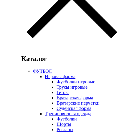
Каталог
ФУТБОЛ
Игровая форма
Футболки игровые
Трусы игровые
Гетры
Вратарская форма
Вратарские перчатки
Судейская форма
Тренировочная одежда
Футболки
Шорты
Регланы