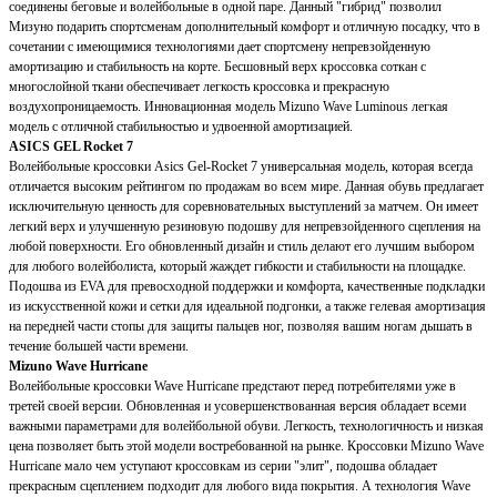
соединены беговые и волейбольные в одной паре. Данный "гибрид" позволил
Мизуно подарить спортсменам дополнительный комфорт и отличную посадку, что в
сочетании с имеющимися технологиями дает спортсмену непревзойденную
амортизацию и стабильность на корте. Бесшовный верх кроссовка соткан с
многослойной ткани обеспечивает легкость кроссовка и прекрасную
воздухопроницаемость. Инновационная модель Mizuno Wave Luminous легкая
модель с отличной стабильностью и удвоенной амортизацией.
ASICS GEL Rocket 7
Волейбольные кроссовки Asics Gel-Rocket 7 универсальная модель, которая всегда
отличается высоким рейтингом по продажам во всем мире. Данная обувь предлагает
исключительную ценность для соревновательных выступлений за матчем. Он имеет
легкий верх и улучшенную резиновую подошву для непревзойденного сцепления на
любой поверхности. Его обновленный дизайн и стиль делают его лучшим выбором
для любого волейболиста, который жаждет гибкости и стабильности на площадке.
Подошва из EVA для превосходной поддержки и комфорта, качественные подкладки
из искусственной кожи и сетки для идеальной подгонки, а также гелевая амортизация
на передней части стопы для защиты пальцев ног, позволяя вашим ногам дышать в
течение большей части времени.
Mizuno Wave Hurricane
Волейбольные кроссовки Wave Hurricane предстают перед потребителями уже в
третей своей версии. Обновленная и усовершенствованная версия обладает всеми
важными параметрами для волейбольной обуви. Легкость, технологичность и низкая
цена позволяет быть этой модели востребованной на рынке. Кроссовки Mizuno Wave
Hurricane мало чем уступают кроссовкам из серии "элит", подошва обладает
прекрасным сцеплением подходит для любого вида покрытия. А технология Wave