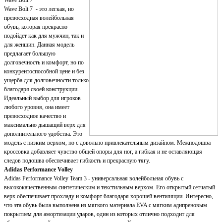
Wave Bolt 7 - это легкая, но
превосходная волейбольная
обувь, которая прекрасно
подойдет как для мужчин, так и
для женщин. Данная модель
предлагает большую
долговечность и комфорт, но по
конкурентоспособной цене и без
ущерба для долговечности только
благодаря своей конструкции.
Идеальный выбор для игроков
любого уровня, она имеет
превосходное качество и
максимально дышащий верх для
дополнительного удобства. Это
модель с низким верхом, но с довольно привлекательным дизайном. Межподошва
кроссовка добавляет чувство общей опоры для ног, а гибкая и не оставляющая
следов подошва обеспечивает гибкость и прекрасную тягу.
Adidas Performance Volley
Adidas Performance Volley Team 3 - универсальная волейбольная обувь с
высококачественным синтетическим и текстильным верхом. Его открытый сетчатый
верх обеспечивает прохладу и комфорт благодаря хорошей вентиляции. Интересно,
что эта обувь была выполнена из мягкого материала EVA с мягким адипреновым
покрытием для амортизации ударов, один из которых отлично подходит для