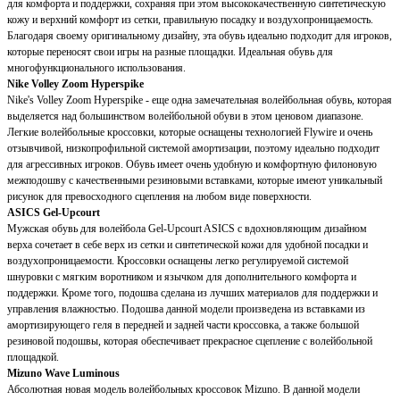
для комфорта и поддержки, сохраняя при этом высококачественную синтетическую
кожу и верхний комфорт из сетки, правильную посадку и воздухопроницаемость.
Благодаря своему оригинальному дизайну, эта обувь идеально подходит для игроков,
которые переносят свои игры на разные площадки. Идеальная обувь для
многофункционального использования.
Nike Volley Zoom Hyperspike
Nike's Volley Zoom Hyperspike - еще одна замечательная волейбольная обувь, которая
выделяется над большинством волейбольной обуви в этом ценовом диапазоне.
Легкие волейбольные кроссовки, которые оснащены технологией Flywire и очень
отзывчивой, низкопрофильной системой амортизации, поэтому идеально подходит
для агрессивных игроков. Обувь имеет очень удобную и комфортную филоновую
межподошву с качественными резиновыми вставками, которые имеют уникальный
рисунок для превосходного сцепления на любом виде поверхности.
ASICS Gel-Upcourt
Мужская обувь для волейбола Gel-Upcourt ASICS с вдохновляющим дизайном
верха сочетает в себе верх из сетки и синтетической кожи для удобной посадки и
воздухопроницаемости. Кроссовки оснащены легко регулируемой системой
шнуровки с мягким воротником и язычком для дополнительного комфорта и
поддержки. Кроме того, подошва сделана из лучших материалов для поддержки и
управления влажностью. Подошва данной модели произведена из вставками из
амортизирующего геля в передней и задней части кроссовка, а также большой
резиновой подошвы, которая обеспечивает прекрасное сцепление с волейбольной
площадкой.
Mizuno Wave Luminous
Абсолютная новая модель волейбольных кроссовок Mizuno. В данной модели