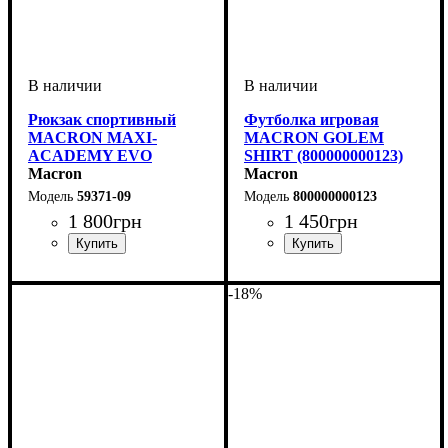
Рюкзак спортивный
Футболка игровая
MACRON MAXI-
MACRON GOLEM
ACADEMY EVO
SHIRT (800000000123)
(5937109)
Macron
Macron
59371-09
800000000123
1 800
грн
1 450
грн
Пол
Производитель
Цвет
: Унисекс
: Черный
: Macron
Пол
Производитель
Цвет
: Детское, Унисекс,
: Белый
: Macron
Мужской
-18%