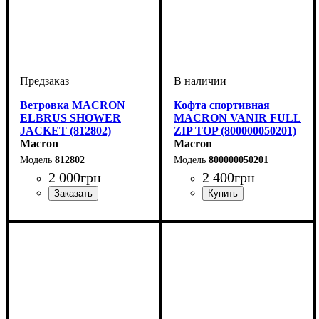
Ветровка MACRON
Кофта спортивная
ELBRUS SHOWER
MACRON VANIR FULL
JACKET (812802)
ZIP TOP (800000050201)
Macron
Macron
812802
800000050201
2 000
грн
2 400
грн
Пол
Производитель
Цвет
: Детское, Унисекс
: Красный
: Macron
Пол
Производитель
Цвет
: Детское, Унисекс,
: Красный
: Macron
Мужской