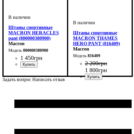
Штаны спортивные
MACRON HERACLES
Штаны спортивные
pant (800000380900)
MACRON THAMES
Macron
HERO PANT (816409)
Macron
800000380900
816409
1 450
грн
2 200
грн
1 800
грн
Цвет
: Черный
Задать вопрос
Написать отзыв
Пол
Производитель
Цвет
: Детское, Унисекс
: Черный
: Macron