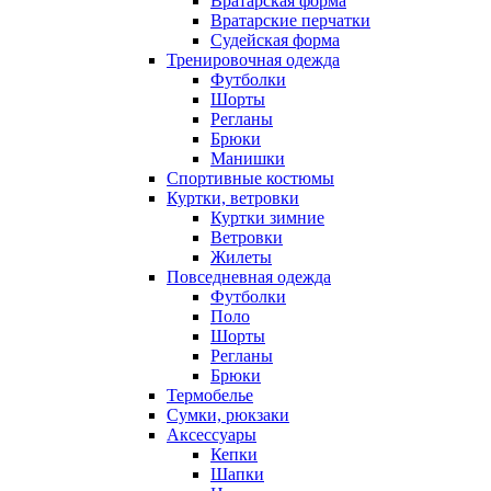
Вратарская форма
Вратарские перчатки
Судейская форма
Тренировочная одежда
Футболки
Шорты
Регланы
Брюки
Манишки
Спортивные костюмы
Куртки, ветровки
Куртки зимние
Ветровки
Жилеты
Повседневная одежда
Футболки
Поло
Шорты
Регланы
Брюки
Термобелье
Сумки, рюкзаки
Аксессуары
Кепки
Шапки