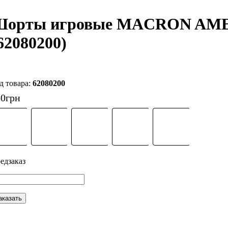
Шорты игровые MACRON AM
62080200)
62080200
50
грн
аказать