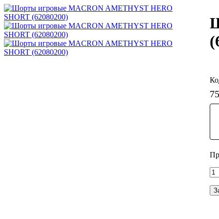
(
7
З