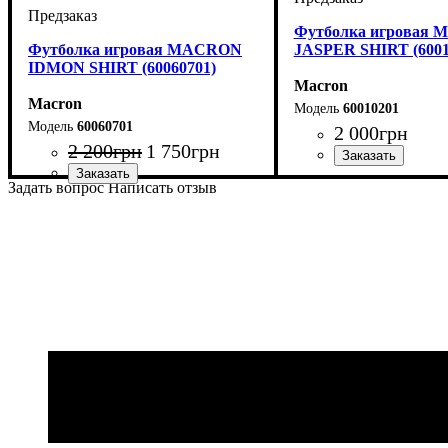
Футболка игровая
Футболка игровая MACRON
JASPER SHIRT (6001
IDMON SHIRT (60060701)
Macron
Macron
60010201
60060701
2 000
грн
2 200
грн
1 750
грн
Пол
Производитель
Цвет
: Унисекс
: Красный
: Macr
Задать вопрос
Написать отзыв
Пол
Производитель
Цвет
: Унисекс
: Темно-синий
: Macron