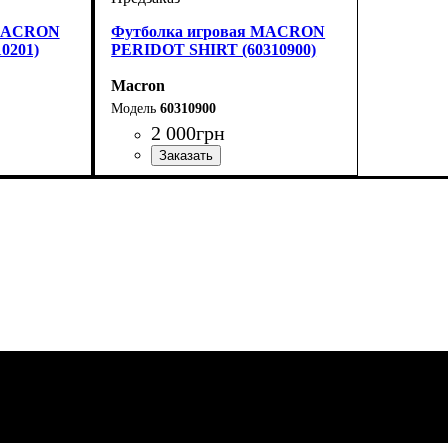
 MACRON
Футболка игровая MACRON
0201)
PERIDOT SHIRT (60310900)
Macron
60310900
2 000
грн
on
Пол
Производитель
Цвет
: Унисекс
: Черный
: Macron