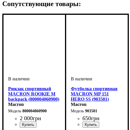
Сопутствующие товары:
Рюкзак спортивный
Футболка спортивная
MACRON ROOKIE M
MACRON MP 151
backpack (800004060900)
HERO SS (903501)
Macron
Macron
800004060900
903501
2 000
грн
650
грн
Пол
Производитель
Цвет
: Унисекс
: Черный
: Macron
Пол
Производитель
Цвет
: Детское, Унисекс,
: Белый
: Macron