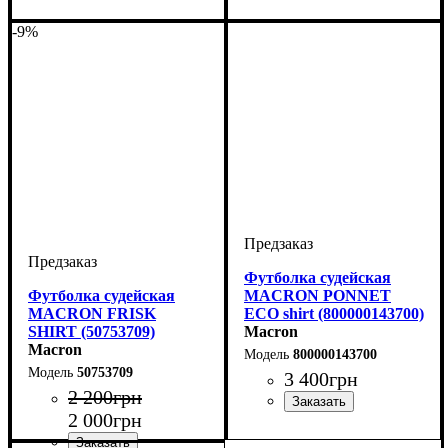
Мужской
-9%
Футболка судейская
Футболка судейская
MACRON PONNET
MACRON FRISK
ECO shirt (800000143700)
SHIRT (50753709)
Macron
Macron
800000143700
50753709
3 400
грн
2 200
грн
2 000
грн
Пол
Производитель
Цвет
: Мужской
: Голубой
: Macron