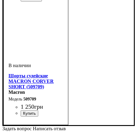
Пол
Производитель
Цвет
: Мужской
: Голубой
: Macron
Шорты судейские
MACRON CORVER
SHORT (509709)
Macron
509709
1 250
грн
Пол
Производитель
Цвет
: Мужской
: Черный
: Macron
Задать вопрос
Написать отзыв