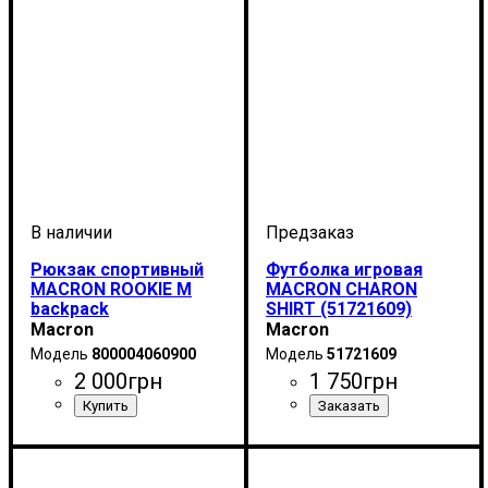
Рюкзак спортивный
Футболка игровая
MACRON ROOKIE M
MACRON CHARON
backpack
SHIRT (51721609)
(800004060900)
Macron
Macron
800004060900
51721609
2 000
грн
1 750
грн
Пол
Производитель
Цвет
: Унисекс
: Черный
: Macron
Производитель
Цвет
: Салатовый
: Macron