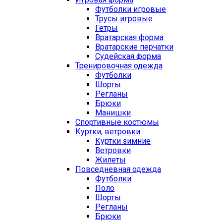
Футболки игровые
Трусы игровые
Гетры
Вратарская форма
Вратарские перчатки
Судейская форма
Тренировочная одежда
Футболки
Шорты
Регланы
Брюки
Манишки
Спортивные костюмы
Куртки, ветровки
Куртки зимние
Ветровки
Жилеты
Повседневная одежда
Футболки
Поло
Шорты
Регланы
Брюки