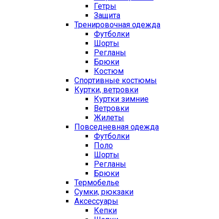
Гетры
Защита
Тренировочная одежда
Футболки
Шорты
Регланы
Брюки
Костюм
Спортивные костюмы
Куртки, ветровки
Куртки зимние
Ветровки
Жилеты
Повседневная одежда
Футболки
Поло
Шорты
Регланы
Брюки
Термобелье
Сумки, рюкзаки
Аксессуары
Кепки