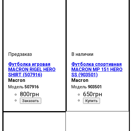
Футболка игровая
Футболка спортивная
MACRON RIGEL HERO
MACRON MP 151 HERO
SHIRT (507916)
SS (903501)
Macron
Macron
507916
903501
800
грн
650
грн
Пол
Производитель
Цвет
: Детское, Унисекс,
: Салатовый
: Macron
Пол
Производитель
Цвет
: Детское, Унисекс,
: Белый
: Macron
Мужской
Мужской