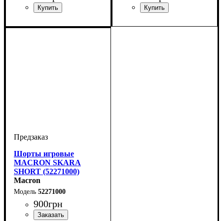
Пол
Производитель
Цвет
: Детское, Унисекс,
: Белый
: Macron
Мужской
Шорты игровые
MACRON SKARA
SHORT (52271000)
Macron
52271000
900
грн