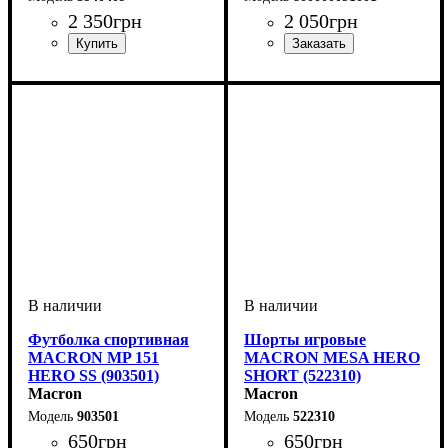
2 350
грн
2 050
грн
Пол
Производитель
Цвет
: Унисекс
: Черный
: Macron
Пол
Производитель
Цвет
: Детское, Унисекс,
: Голубой
: Macron
Мужской
Футболка спортивная
Шорты игровые
MACRON MP 151
MACRON MESA HERO
HERO SS (903501)
SHORT (522310)
Macron
Macron
903501
522310
650
грн
650
грн