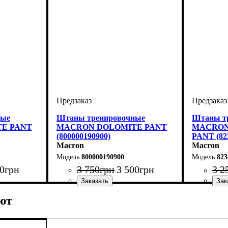
ные
Штаны тренировочные
Штаны т
E PANT
MACRON DOLOMITE PANT
MACRON
(800000190900)
PANT (82
Macron
Macron
800000190900
823
0
грн
3 750
грн
3 500
грн
3 2
on
Пол
Производитель
Цвет
: Унисекс
: Черный
: Macron
Пол
Производ
Цвет
: Унис
: Тем
ют