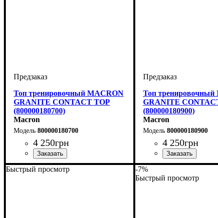
Топ тренировочный MACRON
Топ тренировочны
GRANITE CONTACT TOP
GRANITE CONTAC
(800000180700)
(800000180900)
Macron
Macron
800000180700
800000180900
4 250
грн
4 250
грн
Пол
Производитель
Цвет
Спорт
: Унисекс
: Темно-синий
: Регби
: Macron
Пол
Производитель
Цвет
Спорт
: Унисекс
: Черный
: Регби
: Macr
Быстрый просмотр
-7%
Быстрый просмотр