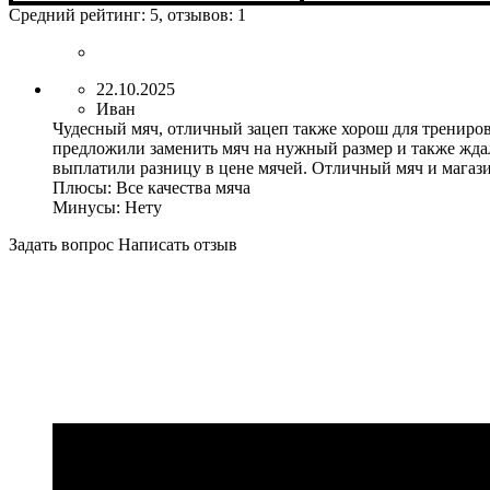
Пол
Производитель
Цвет
: Унисекс
: Черный
: Macron
Пол
Производитель
Цвет
: Унисекс
: Красный
: Macr
Средний рейтинг:
5
, отзывов:
1
22.10.2025
Иван
Чудесный мяч, отличный зацеп также хорош для тренирово
предложили заменить мяч на нужный размер и также ждали
выплатили разницу в цене мячей. Отличный мяч и магази
Плюсы:
Все качества мяча
Минусы:
Нету
Задать вопрос
Написать отзыв