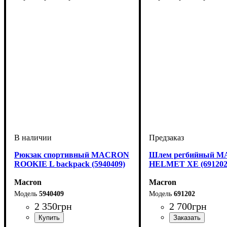
Рюкзак спортивный MACRON
Шлем регбийный 
ROOKIE L backpack (5940409)
HELMET XE (691202
Macron
Macron
5940409
691202
2 350
грн
2 700
грн