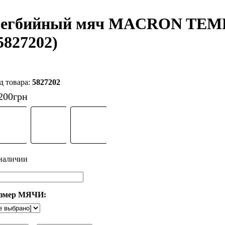
егбийный мяч MACRON TEMPES
5827202)
5827202
200
грн
змер МЯЧИ: