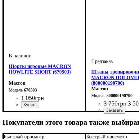
Шорты игровые MACRON
HOWLITE SHORT (670503)
Штаны тренировоч
MACRON DOLOMIT
Macron
(800000190700)
Macron
670503
800000190700
1 050
грн
3 750
грн
3 50
Пол
Производитель
Цвет
Спорт
: Унисекс, Детское
: Синий
: Регби
: Macron
Пол
Производитель
Цвет
: Унисекс
: Темно-синий
: Macr
Покупатели этого товара также выбира
Быстрый просмотр
Быстрый просмотр