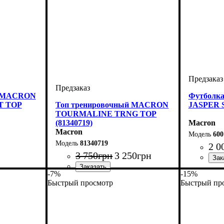
й MACRON
Футболк
T TOP
Топ тренировочный MACRON
JASPER S
TOURMALINE TRNG TOP
(81340719)
Macron
Macron
600
81340719
2 0
3 750
грн
3 250
грн
on
Пол
Производ
Цвет
: Унис
: Син
-7%
-15%
Пол
Производитель
Цвет
: Унисекс
: Темно-синий
: Macron
Быстрый просмотр
Быстрый пр