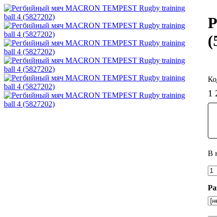
Р
(
1 
Ра