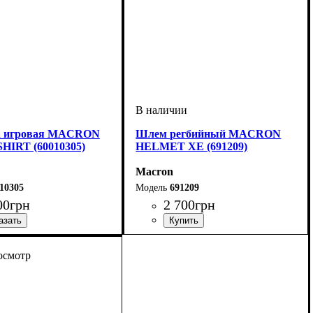
а игровая MACRON
Шлем регбийный MACRON
HIRT (60010305)
HELMET XE (691209)
Macron
10305
691209
00
грн
2 700
грн
итель
екс
ий
: Macron
Пол
Производитель
Цвет
: Унисекс
: Черный
: Macron
осмотр