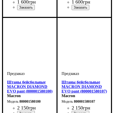
1 600
грн
1 600
грн
Пол
Производитель
Цвет
Спорт
: Детское
: Белый
: Бейсбол
: Macron
Пол
Производитель
Цвет
Спорт
: Детское
: Белый
: Бейсбол
: Macron
Штаны бейсбольные
Штаны бейсбольные
MACRON DIAMOND
MACRON DIAMOND
EVO pant (800001580100)
EVO pant (800001580107)
Macron
Macron
800001580100
800001580107
2 150
грн
2 150
грн