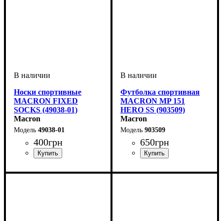
Носки спортивные
Футболка спортивная
MACRON FIXED
MACRON MP 151
SOCKS (49038-01)
HERO SS (903509)
Macron
Macron
49038-01
903509
400
грн
650
грн
Пол
Производитель
Цвет
: Унисекс
: Белый
: Macron
Пол
Производитель
Цвет
: Мужской, Детское,
: Черный
: Macron
Унисекс