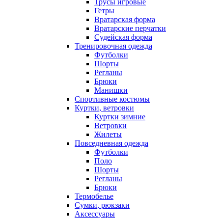
Трусы игровые
Гетры
Вратарская форма
Вратарские перчатки
Судейская форма
Тренировочная одежда
Футболки
Шорты
Регланы
Брюки
Манишки
Спортивные костюмы
Куртки, ветровки
Куртки зимние
Ветровки
Жилеты
Повседневная одежда
Футболки
Поло
Шорты
Регланы
Брюки
Термобелье
Сумки, рюкзаки
Аксессуары