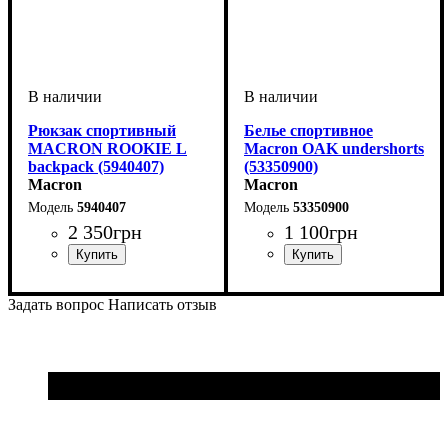
Рюкзак спортивный
Белье спортивное
MACRON ROOKIE L
Macron OAK undershorts
backpack (5940407)
(53350900)
Macron
Macron
5940407
53350900
2 350
грн
1 100
грн
Пол
Производитель
Цвет
: Унисекс
: Темно-синий
: Macron
Пол
Производитель
Цвет
: Детское, Унисекс
: Черный
: Macron
Задать вопрос
Написать отзыв