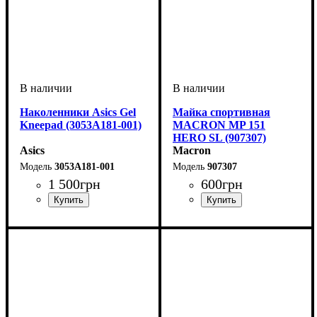
Наколенники Asics Gel
Майка спортивная
Kneepad (3053A181-001)
MACRON MP 151
HERO SL (907307)
Asics
Macron
3053A181-001
907307
1 500
грн
600
грн
Пол
Производитель
Цвет
Спорт
: Мужской, Женский,
: Черный
: Волейбол
: Asics
Пол
Производитель
Цвет
: Детское, Унисекс,
: Темно-синий
: Macron
Унисекс
Мужской